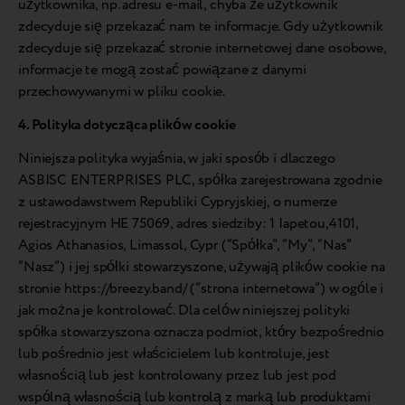
użytkownika, np. adresu e-mail, chyba że użytkownik
zdecyduje się przekazać nam te informacje. Gdy użytkownik
zdecyduje się przekazać stronie internetowej dane osobowe,
informacje te mogą zostać powiązane z danymi
przechowywanymi w pliku cookie.
4. Polityka dotycząca plików cookie
Niniejsza polityka wyjaśnia, w jaki sposób i dlaczego
ASBISC ENTERPRISES PLC, spółka zarejestrowana zgodnie
z ustawodawstwem Republiki Cypryjskiej, o numerze
rejestracyjnym HE 75069, adres siedziby: 1 Iapetou,4101,
Agios Athanasios, Limassol, Cypr (“Spółka”, “My”, “Nas”
“Nasz”) i jej spółki stowarzyszone, używają plików cookie na
stronie https://breezy.band/ (“strona internetowa”) w ogóle i
jak można je kontrolować. Dla celów niniejszej polityki
spółka stowarzyszona oznacza podmiot, który bezpośrednio
lub pośrednio jest właścicielem lub kontroluje, jest
własnością lub jest kontrolowany przez lub jest pod
wspólną własnością lub kontrolą z marką lub produktami