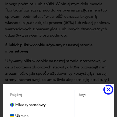
innego podmiotu lub spółki. W niniejszym dokumencie
“kontrola” oznacza prawo do kierowania zarządzaniem lub
sprawami podmiotu, a “własność” oznacza faktyczną
własność pięćdziesięciu procent (50%) lub więcej papierów
wartościowych z prawem głosu lub innych równoważnych
udziałów z prawem głosu podmiotu.
5. Jakich plików cookie używamy na naszej stronie
internetowej
Używamy plików cookie na naszej stronie internetowej w
celu tworzenia zbiorczych statystyk, które pozwalają nam
zrozumieć, w jaki sposób użytkownicy korzystają z naszej
strony internetowej, co umożliwia ulepszanie jej struktury i
zawartości.
Twój kraj
Język
6. Niezbędne pliki cookie
Międzynarodowy
Te pliki cookie są niezbędne do prawidłowego
funkcjonowania witryny. Zgodnie z prawem do ich akceptacji
Ukraina