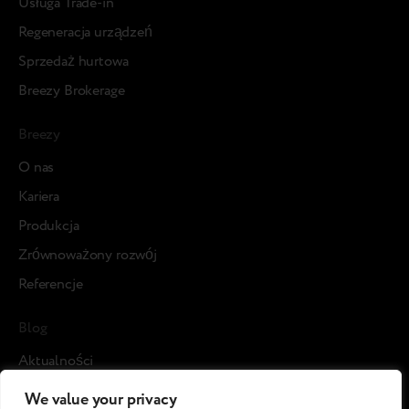
Usługa Trade-in
Regeneracja urządzeń
Sprzedaż hurtowa
Breezy Brokerage
Breezy
О nas
Kariera
Produkcja
Zrównoważony rozwój
Referencje
Blog
Aktualności
Studia przypadku
We value your privacy