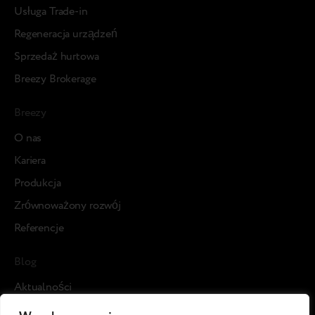
Usługa Trade-in
Regeneracja urządzeń
Sprzedaż hurtowa
Breezy Brokerage
Breezy
О nas
Kariera
Produkcja
Zrównoważony rozwój
Referencje
Blog
Aktualności
Studia przypadku