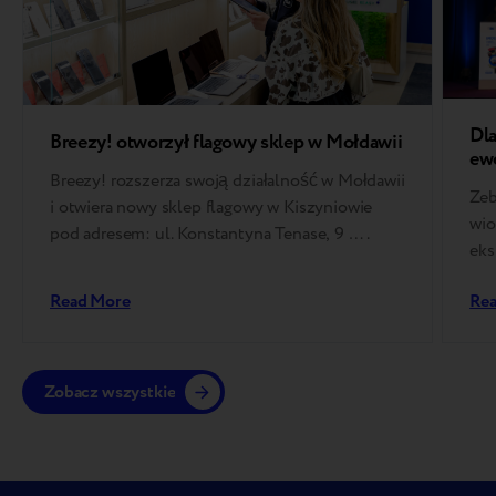
Dla
Breezy! otworzył flagowy sklep w Mołdawii
ew
Breezy! rozszerza swoją działalność w Mołdawii
Zeb
i otwiera nowy sklep flagowy w Kiszyniowie
wio
pod adresem: ul. Konstantyna Tenase, 9 ….
eks
odb
Read More
Re
Zobacz wszystkie