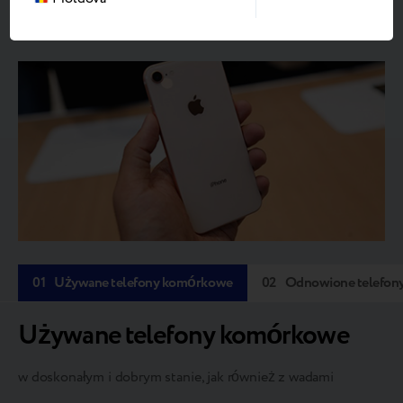
3%.
01
Używane telefony komórkowe
02
Odnowione telefon
Używane telefony komórkowe
w doskonałym i dobrym stanie, jak również z wadami