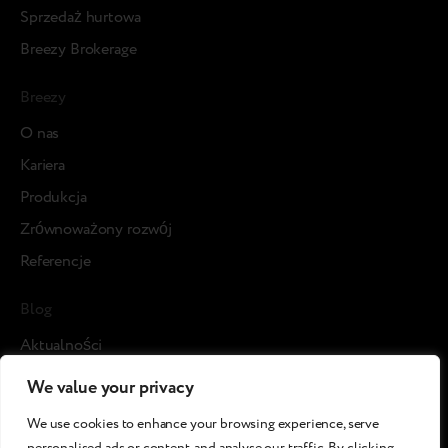
Sprzedaż hurtowa
Breezy Brokerage
Breezy
О nas
Kariera
Produkcja
Zrównoważony rozwój
Referencje
Blog
Aktualności
Studia przypadku
We value your privacy
Media o nas
We use cookies to enhance your browsing experience, serve
Artykuły