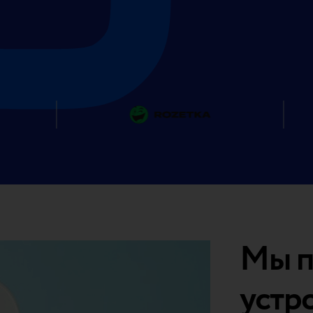
Мы п
устр