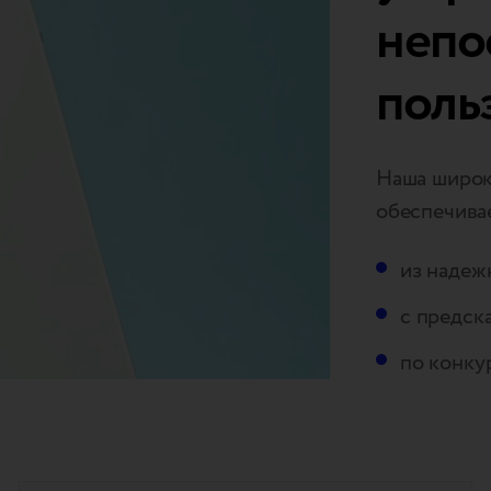
непо
поль
Наша широка
обеспечива
из надеж
с предск
по конку