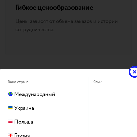
Гибкое ценообразование
Цены зависят от объема заказов и истории
сотрудничества.
Ваша страна
Язык
Международный
Персональный мене
Украина
Польша
У каждого клиента есть персональный менед
бесперебойную коммуникацию и поддержку.
Грузия