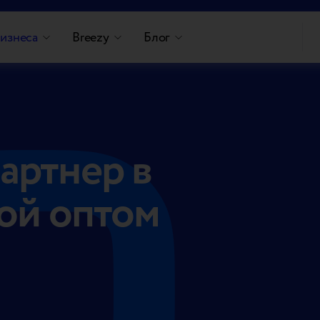
изнеса
Breezy
Блог
артнер в
кой оптом