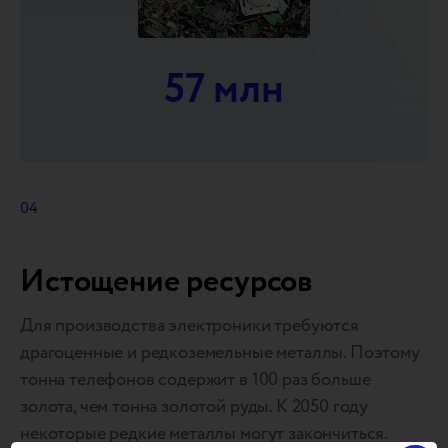
57 млн
04
Истощение ресурсов
Для производства электроники требуются
драгоценные и редкоземельные металлы. Поэтому
тонна телефонов содержит в 100 раз больше
золота, чем тонна золотой руды. К 2050 году
некоторые редкие металлы могут закончиться.