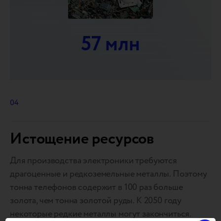
57 млн
04
Истощение ресурсов
Для производства электроники требуются
драгоценные и редкоземельные металлы. Поэтому
тонна телефонов содержит в 100 раз больше
золота, чем тонна золотой руды. К 2050 году
некоторые редкие металлы могут закончиться.