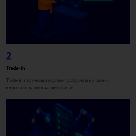
2
Trade-in
Trade-in партнеры выкупают устройства у своих
клиентов по выигравшим ценам