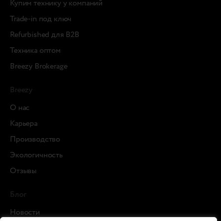
Купим технику у компаний
Trade-in под ключ
Refurbished для B2B
Техника оптом
Breezy Brokerage
Breezy
О нас
Карьера
Производство
Экологичность
Отзывы
Блог
Новости