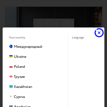
Your country
Language
Международный
Ukraine
Poland
Контроль на каждом этапе
Грузия
Все в одном месте
Kazakhstan
Все сделки в одном дашборде
Cyprus
Статус устройств в реальном времени
Azerbaijan