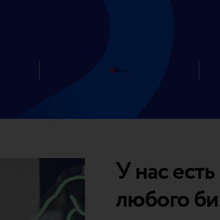
У нас ест
любого би