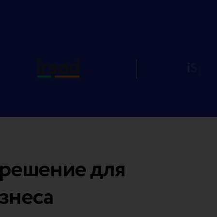
ь решение для
знеса