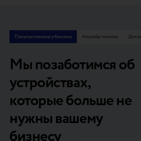
Покупка техники у бизнеса
Апгрейд техники
Для р
Мы позаботимся об
устройствах,
которые больше не
нужны вашему
бизнесу