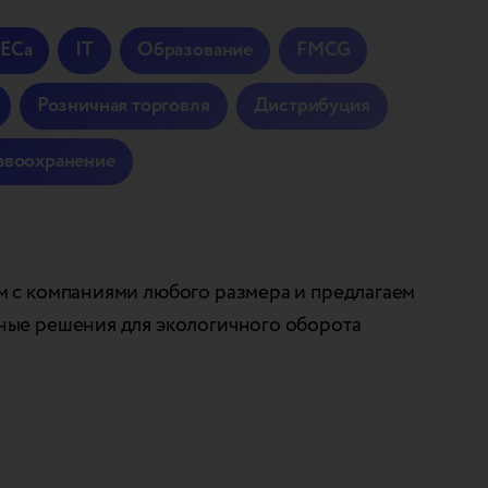
ECa
IT
Образование
FMCG
Розничная торговля
Дистрибуция
авоохранение
 с компаниями любого размера и предлагаем
ные решения для экологичного оборота