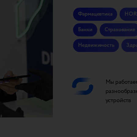
Фармацевтика
HOR
Банки
Страхование
Недвижимость
Здр
Мы работаем
разнообраз
устройств