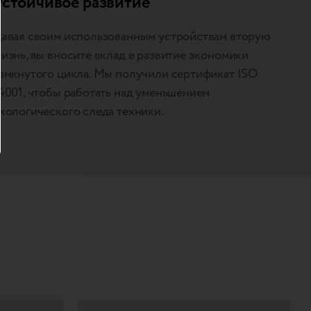
Устойчивое развитие
авая своим использованным устройствам вторую
изнь, вы вносите вклад в развитие экономики
амкнутого цикла. Мы получили сертификат ISO
4001, чтобы работать над уменьшением
кологического следа техники.