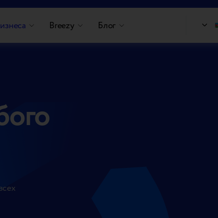
изнеса
Breezy
Блог
бого
всех