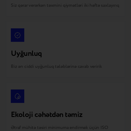
Siz qərar verərkən təxmini qiymətləri iki həftə saxlayırıq
Uyğunluq
Biz ən ciddi uyğunluq tələblərinə cavab veririk
Ekoloji cəhətdən təmiz
Ətraf mühitə təsiri minimuma endirmək üçün ISO