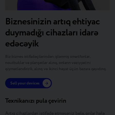
Biznesinizin artıq ehtiyac
duymadığı cihazları idarə
edəcəyik
Biz biznes istifadəçilərindən işlənmiş smartfonlar,
noutbuklar və planşetlər alırıq, onların vəziyyətini
qiymətləndiririk, alırıq və ikinci həyat üçün bazara qayıdırıq.
Sell your devices
Texnikanızı pula çevirin
Artıq cihazlardan istifadə etməsəniz belə, onlar hələ