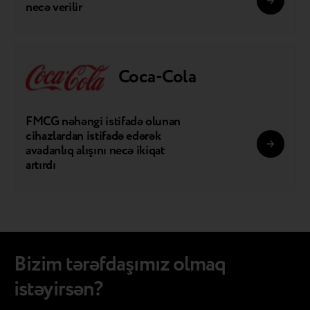
necə verilir
Coca-Cola
FMCG nəhəngi istifadə olunan
cihazlardan istifadə edərək
avadanlıq alışını necə ikiqat
artırdı
Bizim tərəfdaşımız olmaq
istəyirsən?