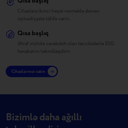
Qısa başlıq
Cihazlara ikinci həyat verməklə dairəvi
iqtisadiyyata töhfə verin.
Qısa başlıq
Ətraf mühitə cavabdeh olan təcrübələrlə ESG
hesabatını təkmilləşdirin
Cihazlarınızı satın
Bizimlə daha ağıllı