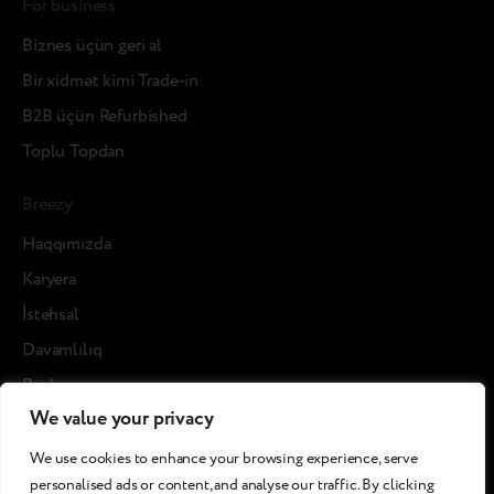
For business
Biznes üçün geri al
Bir xidmət kimi Trade-in
B2B üçün Refurbished
Toplu Topdan
Breezy
Haqqımızda
Karyera
İstehsal
Davamlılıq
Rəylər
We value your privacy
Blog posts
We use cookies to enhance your browsing experience, serve
Cases
personalised ads or content, and analyse our traffic. By clicking