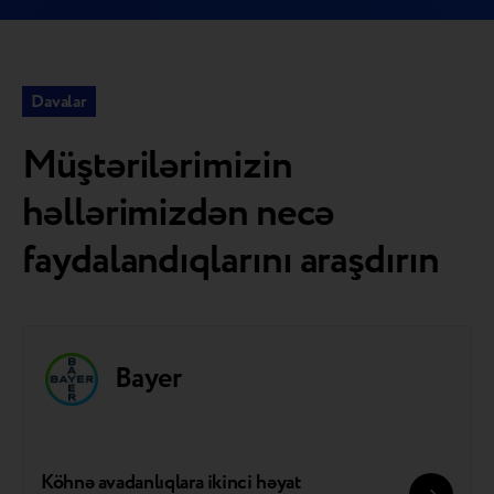
Davalar
Müştərilərimizin
həllərimizdən necə
faydalandıqlarını araşdırın
Bayer
Köhnə avadanlıqlara ikinci həyat