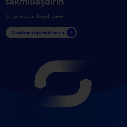
təkmilləşdirin
Əngəl yoxdur. Böyük dəyər.
Cihazlarınızı qiymətləndirin