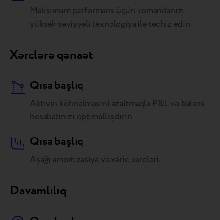
Maksimum performans üçün komandanızı
yüksək səviyyəli texnologiya ilə təchiz edin
Xərclərə qənaət
Qısa başlıq
Aktivin köhnəlməsini azaltmaqla P&L və balans
hesabatınızı optimallaşdırın
Qısa başlıq
Aşağı amortizasiya və xaric xərcləri.
Davamlılıq