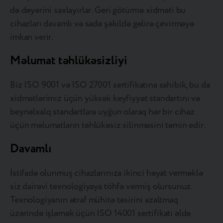
də dəyərini saxlayırlar. Geri götürmə xidməti bu
cihazları davamlı və sadə şəkildə gəlirə çevirməyə
imkan verir.
Məlumat təhlükəsizliyi
Biz ISO 9001 və ISO 27001 sertifikatına sahibik, bu da
xidmətlərimiz üçün yüksək keyfiyyət standartını və
beynəlxalq standartlara uyğun olaraq hər bir cihaz
üçün məlumatların təhlükəsiz silinməsini təmin edir.
Davamlı
İstifadə olunmuş cihazlarınıza ikinci həyat verməklə
siz dairəvi texnologiyaya töhfə vermiş olursunuz.
Texnologiyanın ətraf mühitə təsirini azaltmaq
üzərində işləmək üçün ISO 14001 sertifikatı əldə