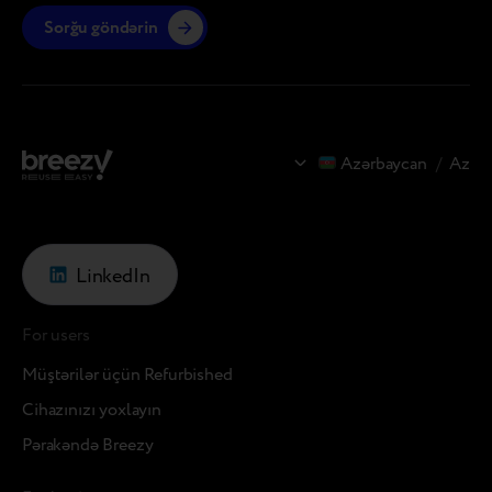
Sorğu göndərin
Azərbaycan
/
Az
LinkedIn
For users
Müştərilər üçün Refurbished
Cihazınızı yoxlayın
Pərakəndə Breezy