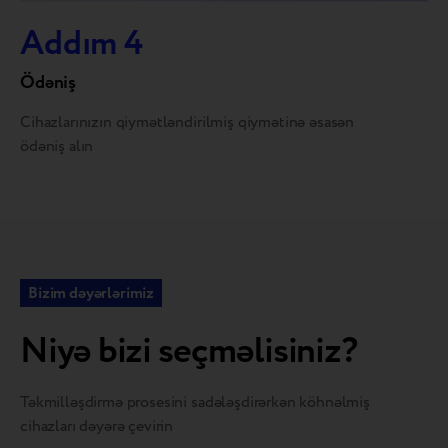
Addım 4
Ödəniş
Cihazlarınızın qiymətləndirilmiş qiymətinə əsasən
ödəniş alın
Bizim dəyərlərimiz
Niyə bizi seçməlisiniz?
Təkmilləşdirmə prosesini sadələşdirərkən köhnəlmiş
cihazları dəyərə çevirin