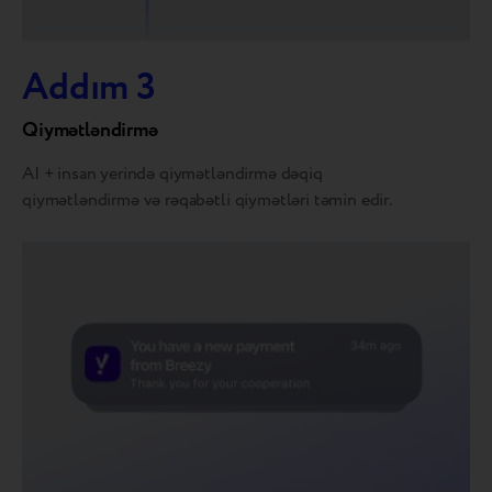
Addım 3
Qiymətləndirmə
AI + insan yerində qiymətləndirmə dəqiq
qiymətləndirmə və rəqabətli qiymətləri təmin edir.