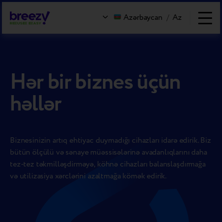
Azərbaycan
/
Az
Hər bir biznes üçün
həllər
Biznesinizin artıq ehtiyac duymadığı cihazları idarə edirik. Biz
bütün ölçülü və sənaye müəssisələrinə avadanlıqlarını daha
tez-tez təkmilləşdirməyə, köhnə cihazları balanslaşdırmağa
və utilizasiya xərclərini azaltmağa kömək edirik.