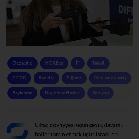
Əczaçılıq
HOREca
İT
Təhsil
FMCG
Banklar
Sığorta
Pərakəndə satış
Paylanma
Daşınmaz Əmlak
Səhiyyə
Cihaz dövriyyəsi üçün çevik, davamlı
həllər təmin etmək üçün istənilən