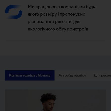
Ми працюємо з компаніями будь-
якого розміру і пропонуємо
різноманітні рішення для
екологічного обігу пристроїв
Купівля техніки у бізнесу
Апгрейд техніки
Для ресел