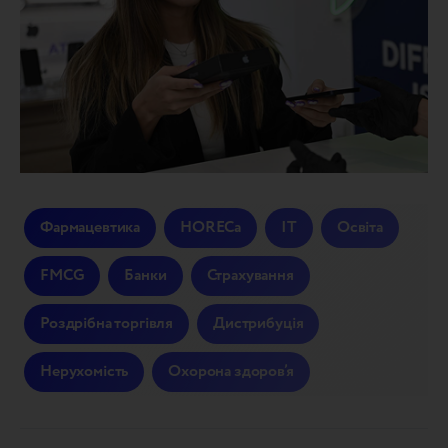
Фармацевтика
HORECa
IT
Освіта
FMCG
Банки
Страхування
Роздрібна торгівля
Дистрибуція
Нерухомість
Охорона здоров’я