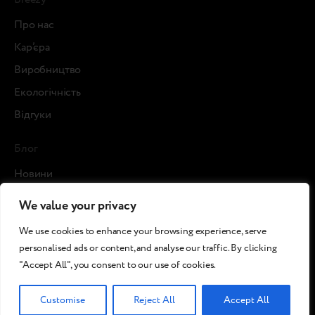
Про нас
Кар’єра
Виробництво
Екологічність
Відгуки
Блог
Новини
Кейси
We value your privacy
Статті
We use cookies to enhance your browsing experience, serve
ЗМІ про нас
personalised ads or content, and analyse our traffic. By clicking
"Accept All", you consent to our use of cookies.
©2026 Breezy!. Всі права захищені.
Customise
Reject All
Accept All
Умови та
Політика використання
Політика