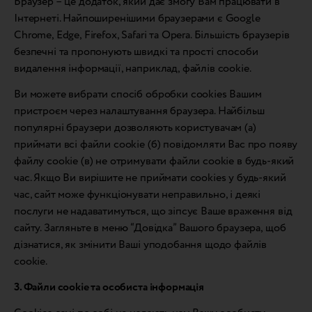
Браузер – це додаток, який дає змогу Вам працювати в
Інтернеті. Найпоширенішими браузерами є Google
Chrome, Edge, Firefox, Safari та Opera. Більшість браузерів
безпечні та пропонують швидкі та прості способи
видалення інформації, наприклад, файлів cookie.
Ви можете вибрати спосіб обробки cookies Вашим
пристроєм через налаштування браузера. Найбільш
популярні браузери дозволяють користувачам (а)
приймати всі файли cookie (б) повідомляти Вас про появу
файлу cookie (в) не отримувати файли cookie в будь-який
час. Якщо Ви вирішите не приймати cookies у будь-який
час, сайт може функціонувати неправильно, і деякі
послуги не надаватимуться, що зіпсує Ваше враження від
сайту. Загляньте в меню “Довідка” Вашого браузера, щоб
дізнатися, як змінити Ваші уподобання щодо файлів
cookie.
3. Файли cookie та особиста інформація