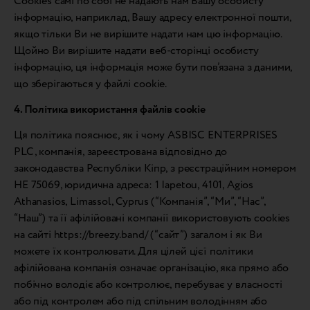
Cookies самі по собі не надають нам Вашу особисту
інформацію, наприклад, Вашу адресу електронної пошти,
якщо тільки Ви не вирішите надати нам цю інформацію.
Щойно Ви вирішите надати веб-сторінці особисту
інформацію, ця інформація може бути пов’язана з даними,
що зберігаються у файлі cookie.
4. Політика використання файлів cookie
Ця політика пояснює, як і чому ASBISC ENTERPRISES
PLC, компанія, зареєстрована відповідно до
законодавства Республіки Кіпр, з реєстраційним номером
HE 75069, юридична адреса: 1 Iapetou, 4101, Agios
Athanasios, Limassol, Cyprus (“Компанія”, “Ми”, “Нас”,
“Наш”) та її афілійовані компанії використовують cookies
на сайті https://breezy.band/ (“сайт”) загалом і як Ви
можете їх контролювати. Для цілей цієї політики
афілійована компанія означає організацію, яка прямо або
побічно володіє або контролює, перебуває у власності
або під контролем або під спільним володінням або