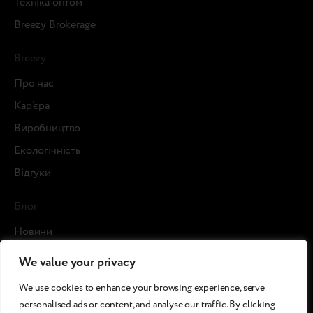
Техніка оптом
Breezy Brokerage
Breezy
Про нас
Кар’єра
Виробництво
Екологічність
Відгуки
Блог
Новини
Кейси
We value your privacy
Статті
We use cookies to enhance your browsing experience, serve
ЗМІ про нас
personalised ads or content, and analyse our traffic. By clicking