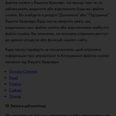
файлів cookie у Вашому браузері. Інструкції про те, як
заблокувати, видалити або відключити будь-які файли
cookie, Ви знайдете в розділі “Допомога” або “Підтримка”
Вашого браузера. Будь ласка, зверніть увагу, що,
видаливши наші файли cookie або відключивши майбутні
файли cookie, Ви, можливо, не зможете отримати доступ
до деяких розділів або функцій нашого сайту.
Будь ласка, перейдіть за посиланнями, щоб отримати
інформацію про управління та блокування файлів cookie
залежно від Вашого браузера:
Google Chrome
Край
Firefox
Сафарі
Опера
10. Зміни в цій політиці
Ми можемо час від часу змінювати та/або оновлювати цю