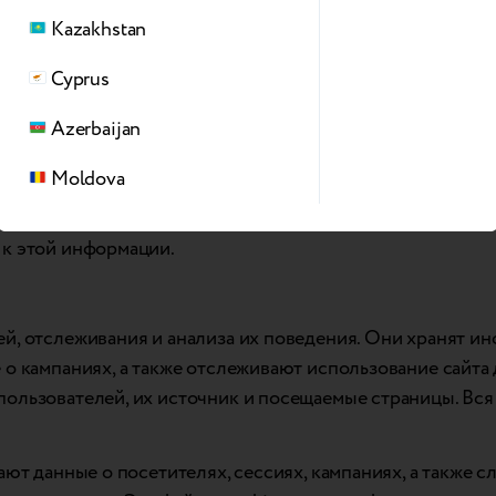
изации.
Kazakhstan
Cyprus
а сводной статистики, которая позволяет нам понять, ка
Azerbaijan
Moldova
ионирования сайта. В соответствии с законом, для их п
 к этой информации.
ей, отслеживания и анализа их поведения. Они хранят и
 о кампаниях, а также отслеживают использование сайта
ользователей, их источник и посещаемые страницы. Вся 
ают данные о посетителях, сессиях, кампаниях, а также с