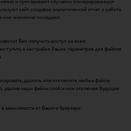
нонимно и присваивают случайно сгенерированный
льзуют сайт, создавая аналитический отчет о работе
ые они анонимно посещают.
позволит Вам получить доступ ко всем
риступить к настройке Ваших параметров для файлов
.
локировать, удалить или отключить любые файлы
то, удалив наши файлы cookie или отключив будущие
в зависимости от Вашего браузера: