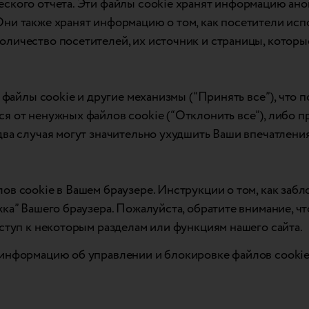
еского отчета. Эти файлы cookie хранят информацию а
ни также хранят информацию о том, как посетители испо
оличество посетителей, их источник и страницы, котор
е файлы cookie и другие механизмы (“Принять все”), что 
я от ненужных файлов cookie (“Отклонить все”), либо п
два случая могут значительно ухудшить Ваши впечатления
ов cookie в Вашем браузере. Инструкции о том, как заб
жка” Вашего браузера. Пожалуйста, обратите внимание, ч
оступ к некоторым разделам или функциям нашего сайта.
 информацию об управлении и блокировке файлов cookie 