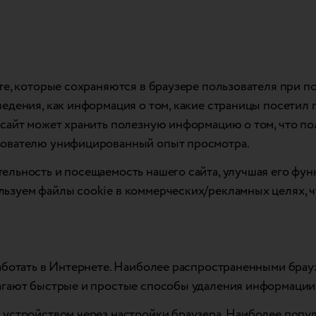
те, которые сохраняются в браузере пользователя при п
ведения, как информация о том, какие страницы посетил
сайт может хранить полезную информацию о том, что поль
зователю унифицированный опыт просмотра.
льность и посещаемость нашего сайта, улучшая его фун
ьзуем файлы cookie в коммерческих/рекламных целях, ч
ботать в Интернете. Наиболее распространенными браузер
агают быстрые и простые способы удаления информации, 
 устройством через настройки браузера. Наиболее попу