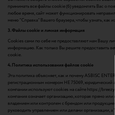
принимать все файлы cookie (б) уведомлять Вас о по
любое время, сайт может функционировать неправильн
меню “Справка” Вашего браузера, чтобы узнать, как
3. Файлы cookie и личная информация
Cookies сами по себе не предоставляют нам Вашу ли
информацию. Как только Вы решите предоставить ве
cookie.
4. Политика использования файлов cookie
Эта политика объясняет, как и почему ASBISC ENTER
регистрационным номером HE 75069, юридический адрес
компании используют cookies на сайте https://breez
компания означает организацию, которая прямо или
владением или контролем с брендом или продукцией 
руководить управлением или делами организации, а