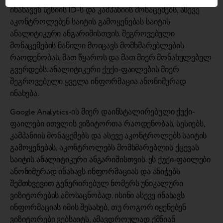
ინახავენ სესიის ID-ს და კამპანიის მონაცემებს, ასევე
აკონტროლებენ საიტის გამოყენებას საიტის
ანალიტიკური ანგარიშისთვის. შეგროვებული
მონაცემების ნაწილი მოიცავს მომხმარებლების
რაოდენობას, მათ წყაროს და მათ მიერ მონახულებულ
გვერდებს. ანალიტიკური ქუქი-ფაილების მიერ
შეგროვებული ყველა ინფორმაცია ანონიმურად
ინახება.
Google Analytics-ის მიერ დაინსტალირებული ქუქი-
ფაილები ითვლის ვიზიტორთა რაოდენობას, სესიებს,
კამპანიის მონაცემებს და ასევე აკონტროლებს საიტის
გამოყენებას, აკონტროლებს მომხმარებლის ქცევას
საიტის ანალიტიკური ანგარიშისთვის. ეს ქუქი-ფაილები
ანონიმურად ინახავს ინფორმაციას და ანიჭებს
შემთხვევით გენერირებულ ნომერს უნიკალური
ვიზიტორების ამოსაცნობად. ისინი ასევე ინახავს
ინფორმაციას იმის შესახებ, თუ როგორ იყენებენ
ვიზიტორები ვებსაიტს, ამავდროულად ქმნიან