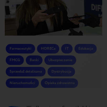
Farmaceutyki
HORECa
IT
Edukacja
FMCG
Banki
Ubezpieczenie
Sprzedaż detaliczna
Dystrybucja
Nieruchomości
Opieka zdrowotna