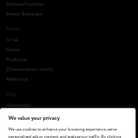
Sprzedaż hurtowa
Breezy Brokerage
Breezy
О nas
Kariera
Produkcja
Zrównoważony rozwój
Referencje
Blog
Aktualności
Studia przypadku
We value your privacy
Media o nas
We use cookies to enhance your browsing experience, serve
Artykuły
personalised ads or content, and analyse our traffic. By clicking