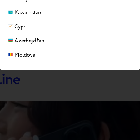
Zadowolony z wartości Trade-in? Podpisz
Kazachstan
umowę w sklepie lub przez SMS
Cypr
Azerbejdżan
Moldova
line