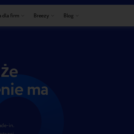
 dla firm
Breezy
Blog
 że
nie ma
ade-in.
stszej,