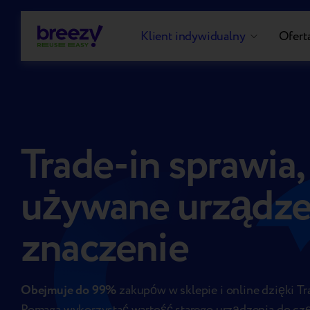
Klient indywidualny
Oferta
Trade-in sprawia,
używane urządze
znaczenie
Obejmuje do 99%
zakupów w sklepie i online dzięki Tr
Pomaga wykorzystać wartość starego urządzenia do czę