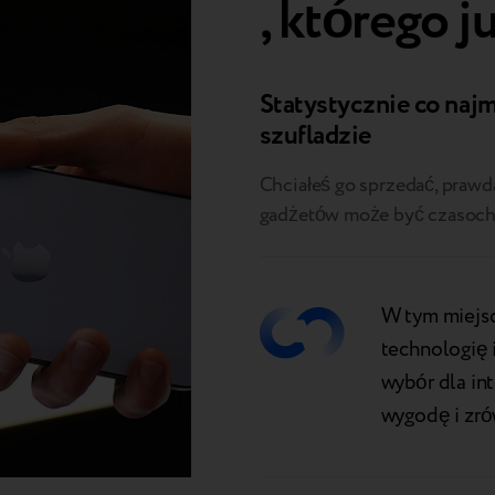
, którego j
Statystycznie co najm
szufladzie
Chciałeś go sprzedać, praw
gadżetów może być czasochł
W tym miejs
technologię 
wybór dla in
wygodę i zr