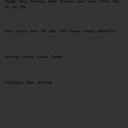
Google Asus Motorola Nokia Oneplus Sony Tecno Infinix Heç
bir şey Zte
Asus Lenovo Acer HP Dell MSI Huawei Xiaomi GIGABYTE
Samsung Lenovo Huawei Xiaomi
PlayStation Xbox Nintendo