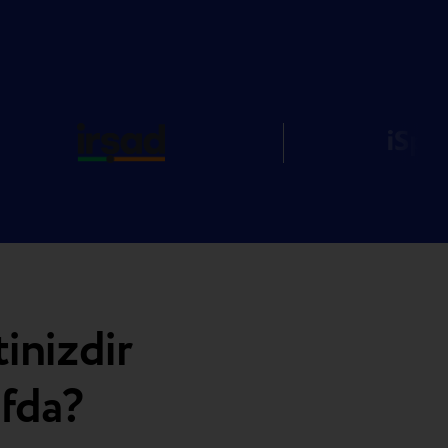
tinizdir
afda?