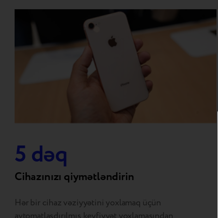
5 dəq
Cihazınızı qiymətləndirin
Hər bir cihaz vəziyyətini yoxlamaq üçün
avtomatlaşdırılmış keyfiyyət yoxlamasından