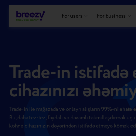
For users
For business
Trade-in istifadə
cihazınızı əhəmiy
Trade-in ilə mağazada və onlayn alışların
99%-ni əhatə e
Bu, daha tez-tez, faydalı və davamlı təkmilləşdirmək üç
köhnə cihazınızın dəyərindən istifadə etməyə kömək edi