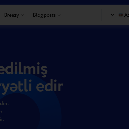
Breezy
Blog posts
A
 edilmiş
yətli edir
din
.
ün
r.