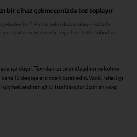
azı bir cihaz çekmecenizdə toz toplayır
z, elə deyilmi? Amma gəlin dürüst olaq – istifadə
çox vaxt aparan, stressli, əngəlli və hətta kobud və
da işə düşür. Texnikanızı təkmilləşdirin və köhnə
a cəmi 10 dəqiqə ərzində ticarət edin. Vaxtı, rahatlığı
ı qiymətləndirən ağıllı istehlakçılar üçün ən yaxşı