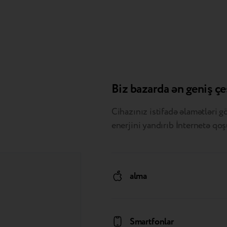
Biz bazarda ən geniş çe
Cihazınız istifadə əlamətləri gö
enerjini yandırıb İnternetə qoş
alma
Smartfonlar