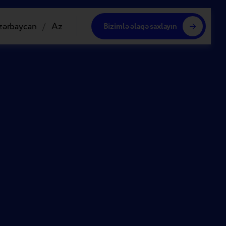
zərbaycan
/
Az
Bizimlə əlaqə saxlayın