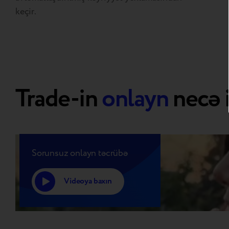
keçir.
Trade-in
onlayn
necə i
Sorunsuz onlayn təcrübə
Videoya baxın