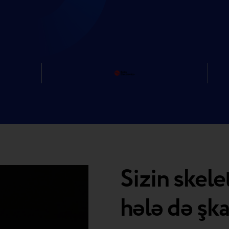
Sizin skele
hələ də şk