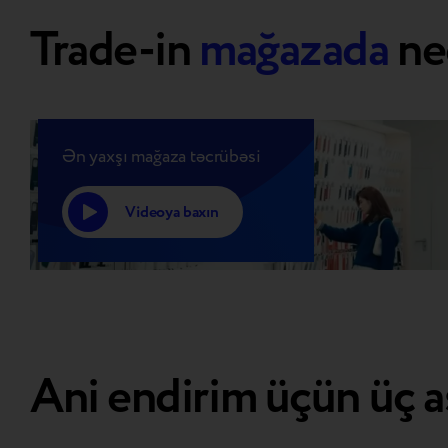
Trade-in
mağazada
nec
Ən yaxşı mağaza təcrübəsi
Videoya baxın
Ani endirim üçün üç 