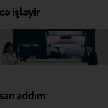
ə işləyir
asan addım