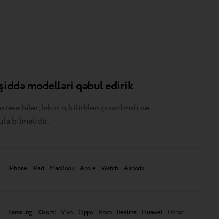
şiddə modelləri qəbul edirik
stərə bilər, lakin o, kiliddən çıxarılmalı və
ula bilməlidir.
iPhone iPad MacBook Apple Watch Airpods
Samsung Xiaomi Vivo Oppo Poco Realme Huawei Honor