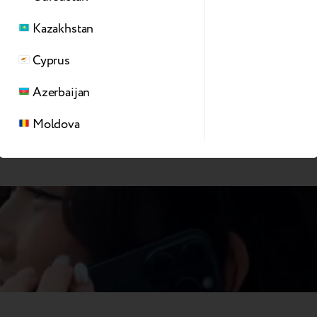
Kazakhstan
Cyprus
Azerbaijan
şləyir
Moldova