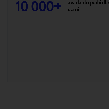
10 000+
avadanlıq vahidlə
cəmi