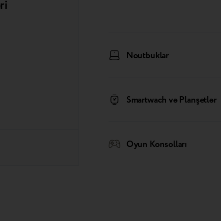
ri
Noutbuklar
Smartwach və Planşetlər
Oyun Konsolları