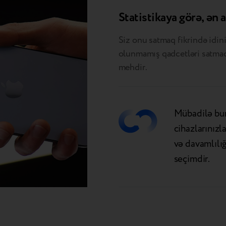
Statistikaya görə, ən 
Siz onu satmaq fikrində idini
olunmamış qadcetləri satmaq 
mehdir.
Mübadilə bura
cihazlarınızl
və davamlılığ
seçimdir.