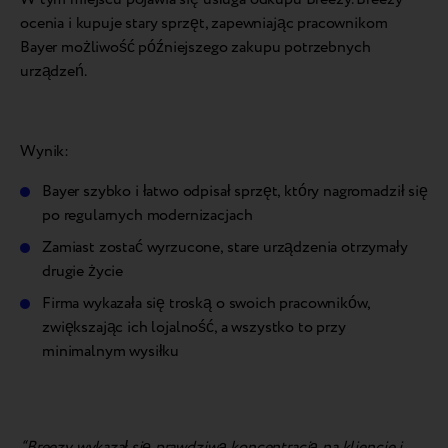
ocenia i kupuje stary sprzęt, zapewniając pracownikom
Bayer możliwość późniejszego zakupu potrzebnych
urządzeń.
Wynik:
Bayer szybko i łatwo odpisał sprzęt, który nagromadził się
po regularnych modernizacjach
Zamiast zostać wyrzucone, stare urządzenia otrzymały
drugie życie
Firma wykazała się troską o swoich pracowników,
zwiększając ich lojalność, a wszystko to przy
minimalnym wysiłku
“Breezy wykazał się prawdziwą koncentracją na kliencie i