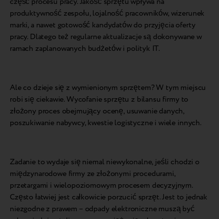
część procesu pracy. Jakość sprzętu wpływa na
produktywność zespołu, lojalność pracowników, wizerunek
marki, a nawet gotowość kandydatów do przyjęcia oferty
pracy. Dlatego też regularne aktualizacje są dokonywane w
ramach zaplanowanych budżetów i polityk IT.
Ale co dzieje się z wymienionym sprzętem? W tym miejscu
robi się ciekawie. Wycofanie sprzętu z bilansu firmy to
złożony proces obejmujący ocenę, usuwanie danych,
poszukiwanie nabywcy, kwestie logistyczne i wiele innych.
Zadanie to wydaje się niemal niewykonalne, jeśli chodzi o
międzynarodowe firmy ze złożonymi procedurami,
przetargami i wielopoziomowym procesem decyzyjnym.
Często łatwiej jest całkowicie porzucić sprzęt. Jest to jednak
niezgodne z prawem – odpady elektroniczne muszą być