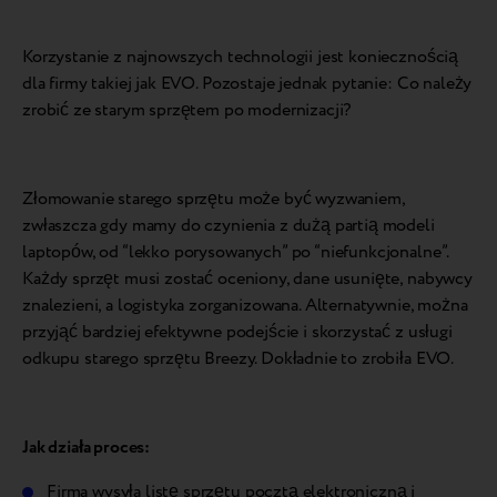
Korzystanie z najnowszych technologii jest koniecznością
dla firmy takiej jak EVO. Pozostaje jednak pytanie: Co należy
zrobić ze starym sprzętem po modernizacji?
Złomowanie starego sprzętu może być wyzwaniem,
zwłaszcza gdy mamy do czynienia z dużą partią modeli
laptopów, od “lekko porysowanych” po “niefunkcjonalne”.
Każdy sprzęt musi zostać oceniony, dane usunięte, nabywcy
znalezieni, a logistyka zorganizowana. Alternatywnie, można
przyjąć bardziej efektywne podejście i skorzystać z usługi
odkupu starego sprzętu Breezy. Dokładnie to zrobiła EVO.
Jak działa proces:
Firma wysyła listę sprzętu pocztą elektroniczną i