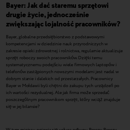
Bayer: Jak dać staremu sprzętowi
drugie życie, jednocześnie
zwiększając lojalność pracowników?
Bayer, globalne przedsiębiorstwo z podstawowymi
kompetencjami w dziedzinie nauk przyrodniczych w
zakresie opieki zdrowotnej i rolnictwa, regularnie aktualizuje
sprzęt roboczy swoich pracowników. Dzięki temu
systematycznemu podejściu wiele firmowych laptopów i
telefonów zastąpionych nowszymi modelami jest nadal w
dobrym stanie i dalekich od przestarzałych. Pracownicy
Bayer w Mołdawii byli chętni do zakupu tych urządzeń po
ich wartości rezydualnej. Ale jak firma może sprzedać
poszczególnym pracownikom sprzęt, który wciąż znajduje
się w jej bilansie?
W tym miejscu pojawia się usługa odkupu Breezy. Breezy