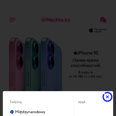
Twój kraj
Język
“Pierwszego dnia sprzedaży klient przyszedł odebrać
Międzynarodowy