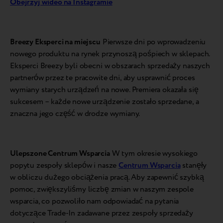
Obejrzyj wideo na Instagramie
Breezy Eksperci na miejscu
Pierwsze dni po wprowadzeniu
nowego produktu na rynek przynoszą pośpiech w sklepach.
Eksperci Breezy byli obecni w obszarach sprzedaży naszych
partnerów przez te pracowite dni, aby usprawnić proces
wymiany starych urządzeń na nowe. Premiera okazała się
sukcesem – każde nowe urządzenie zostało sprzedane, a
znaczna jego część w drodze wymiany.
Ulepszone Centrum Wsparcia
W tym okresie wysokiego
popytu zespoły sklepów i nasze
Centrum Wsparcia
stanęły
w obliczu dużego obciążenia pracą. Aby zapewnić szybką
pomoc, zwiększyliśmy liczbę zmian w naszym zespole
wsparcia, co pozwoliło nam odpowiadać na pytania
dotyczące Trade-In zadawane przez zespoły sprzedaży