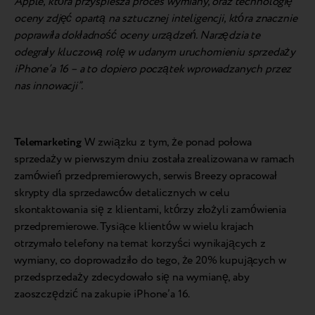
Apple, która przyspiesza proces wymiany, oraz technologię
oceny zdjęć opartą na sztucznej inteligencji, która znacznie
poprawiła dokładność oceny urządzeń. Narzędzia te
odegrały kluczową rolę w udanym uruchomieniu sprzedaży
iPhone’a 16 – a to dopiero początek wprowadzanych przez
nas innowacji”.
Telemarketing
W związku z tym, że ponad połowa
sprzedaży w pierwszym dniu została zrealizowana w ramach
zamówień przedpremierowych, serwis Breezy opracował
skrypty dla sprzedawców detalicznych w celu
skontaktowania się z klientami, którzy złożyli zamówienia
przedpremierowe. Tysiące klientów w wielu krajach
otrzymało telefony na temat korzyści wynikających z
wymiany, co doprowadziło do tego, że 20% kupujących w
przedsprzedaży zdecydowało się na wymianę, aby
zaoszczędzić na zakupie iPhone’a 16.