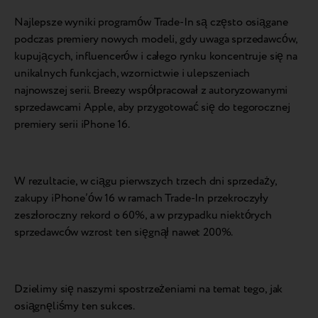
Najlepsze wyniki programów Trade-In są często osiągane
podczas premiery nowych modeli, gdy uwaga sprzedawców,
kupujących, influencerów i całego rynku koncentruje się na
unikalnych funkcjach, wzornictwie i ulepszeniach
najnowszej serii. Breezy współpracował z autoryzowanymi
sprzedawcami Apple, aby przygotować się do tegorocznej
premiery serii iPhone 16.
W rezultacie, w ciągu pierwszych trzech dni sprzedaży,
zakupy iPhone’ów 16 w ramach Trade-In przekroczyły
zeszłoroczny rekord o 60%, a w przypadku niektórych
sprzedawców wzrost ten sięgnął nawet 200%.
Dzielimy się naszymi spostrzeżeniami na temat tego, jak
osiągnęliśmy ten sukces.