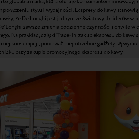
i
to globalna marka, która oferuje konsumentom innowacyjn
 połączeniu stylu i wydajności. Ekspresy do kawy stanowią
prawiły, że De’Longhi jest jednym ze światowych liderów w i
De’Longhi zawsze zmienia codzienne czynności i chwile w 
go. Na przykład, dzięki Trade-In, zakup ekspresu do kawy st
omej konsumpcji, ponieważ niepotrzebne gadżety są wymie
zniżkę przy zakupie promocyjnego ekspresu do kawy.