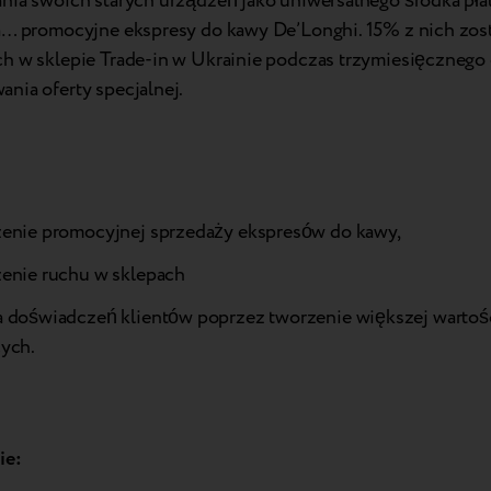
nia swoich starych urządzeń jako uniwersalnego środka pła
a… promocyjne ekspresy do kawy De’Longhi. 15% z nich zos
h w sklepie Trade-in w Ukrainie podczas trzymiesięcznego
nia oferty specjalnej.
enie promocyjnej sprzedaży ekspresów do kawy,
enie ruchu w sklepach
 doświadczeń klientów poprzez tworzenie większej wartośc
ych.
ie: