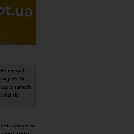
etalicznych
izacjach. W
eezy w ramach
 stał się
i Dodatkowymi w