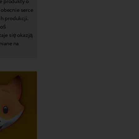
e produkty o
 obecnie serce
ch produkcji.
coś
aje się okazją
niane na