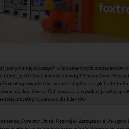
jest jednym z największych wielokanałowych sprzedawców d
ki i sprzętu AGD w Ukrainie, z siecią 119 sklepów w 76 lokal
 Foxtrot wprowadził do swoich sklepów usługę Trade-In Br
onej obsługi klienta. Od tego czasu wysokiej jakości sprzęt
ardziej przystępny cenowo dla klientów.
roshenko
, Dyrektor Działu Rozwoju i Zarządzania Usługam