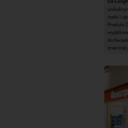
De’Longh
unikalnym
marki i s
Produkt 
wyjątkowe
do świad
znaczną 