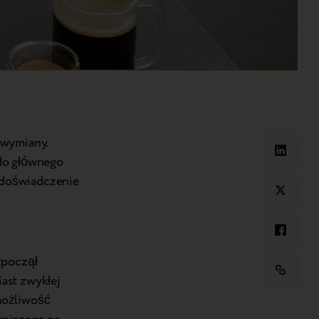
 wymiany.
 do głównego
 doświadczenie
zpoczął
ast zwykłej
możliwość