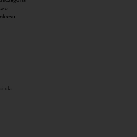
tniczego na
tało
 okresu
i dla