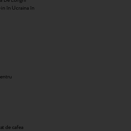
fea De’Longhi
in în Ucraina în
pentru
at de cafea