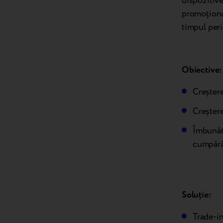
dispozitive
promoțional
timpul peri
Obiective:
Creștere
Creștere
Îmbunătă
cumpără
Soluție:
Trade-in