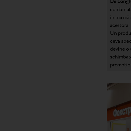
De’Longh
combinați
inima mărc
acestora.
Un produs
ceva spec
devine o 
schimbate
promoțion