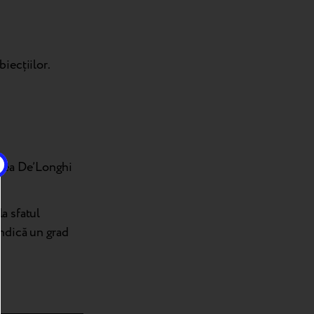
iecțiilor.
afea De’Longhi
a sfatul
indică un grad