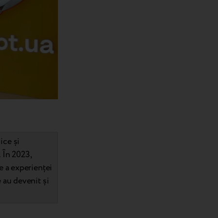
ice și
. În 2023,
te a experienței
e au devenit și