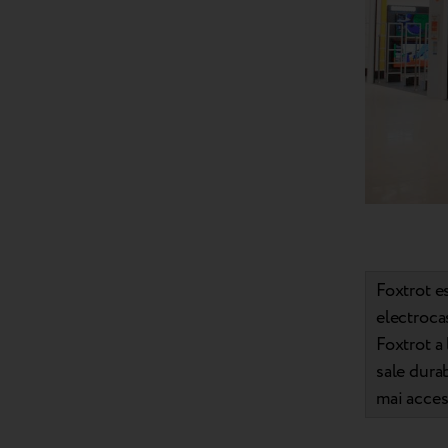
Foxtrot e
electroca
Foxtrot a 
sale durab
mai accesi