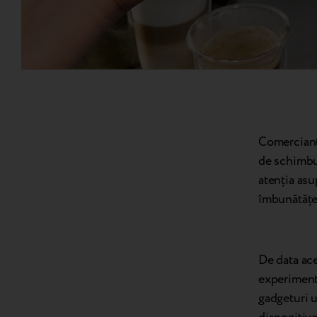
Comercianț
de schimbur
atenția asu
îmbunătățeș
De data ace
experiment 
gadgeturi u