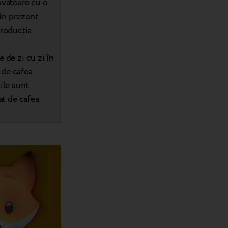
ovatoare cu o
 în prezent
producția
 de zi cu zi în
 de cafea
ile sunt
at de cafea