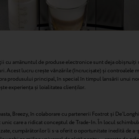
ii cu amănuntul de produse electronice sunt deja obișnuiți 
i. Acest lucru crește vânzările (încrucișate) și controalele m
pra produsului principal, în special în timpul lansării unui no
te experiența și loialitatea clienților.
asta, Breezy, în colaborare cu partenerii Foxtrot și De’Longh
unic care a ridicat conceptul de Trade-In. În locul schimbul
zate, cumpărătorilor li s-a oferit o oportunitate inedită de a-ș