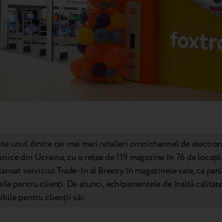
ste unul dintre cei mai mari retaileri omnichannel de electron
snice din Ucraina, cu o rețea de 119 magazine în 76 de locații
lansat serviciul Trade-In al Breezy în magazinele sale, ca par
ile pentru clienți. De atunci, echipamentele de înaltă calitat
bile pentru clienții săi.