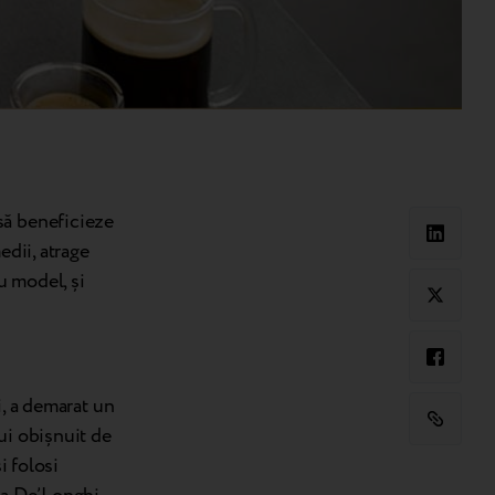
să beneficieze
edii, atrage
u model, și
i, a demarat un
ui obișnuit de
i folosi