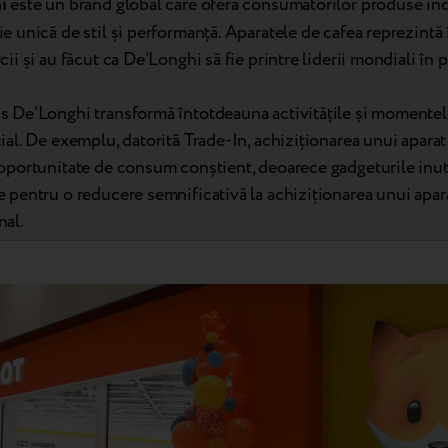
i
este un brand global care oferă consumatorilor produse in
e unică de stil și performanță. Aparatele de cafea reprezintă
ii și au făcut ca De’Longhi să fie printre liderii mondiali în 
 De’Longhi transformă întotdeauna activitățile și momentele
ial. De exemplu, datorită Trade-In, achiziționarea unui aparat
oportunitate de consum conștient, deoarece gadgeturile inut
 pentru o reducere semnificativă la achiziționarea unui apar
al.