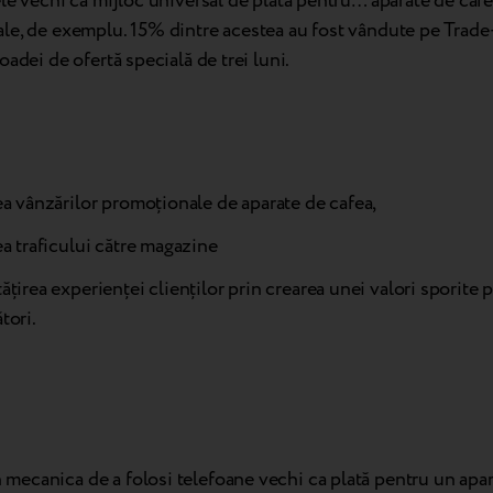
le vechi ca mijloc universal de plată pentru… aparate de ca
e, de exemplu. 15% dintre acestea au fost vândute pe Trade-
oadei de ofertă specială de trei luni.
a vânzărilor promoționale de aparate de cafea,
a traficului către magazine
țirea experienței clienților prin crearea unei valori sporite 
tori.
 mecanica de a folosi telefoane vechi ca plată pentru un apar