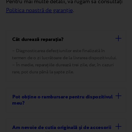
Pentru mai multe detalii, vă rugăm să consultați
Politica noastră de garanție
.
Cât durează reparația?
– Diagnosticarea defecțiunilor este finalizată în
termen de o zi lucrătoare de la livrarea dispozitivului.
– În medie, reparațiile durează trei zile, dar, în cazuri
rare, pot dura până la șapte zile.
Pot obține o rambursare pentru dispozitivul
meu?
Am nevoie de cutia originală și de accesorii