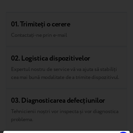
01. Trimiteți o cerere
Contactați-ne prin e-mail
02. Logistica dispozitivelor
Expertul nostru de service vă va ajuta să stabiliți
cea mai bună modalitate de a trimite dispozitivul.
03. Diagnosticarea defecțiunilor
Tehnicienii noștri vor inspecta și vor diagnostica
problema.