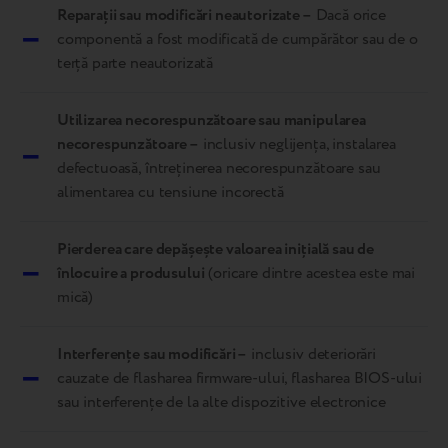
Reparații sau modificări neautorizate –
Dacă orice
–
componentă a fost modificată de cumpărător sau de o
terță parte neautorizată
Utilizarea necorespunzătoare sau manipularea
–
necorespunzătoare –
inclusiv neglijența, instalarea
defectuoasă, întreținerea necorespunzătoare sau
alimentarea cu tensiune incorectă
Pierderea care depășește valoarea inițială sau de
–
înlocuire a produsului
(oricare dintre acestea este mai
mică)
Interferențe sau modificări –
inclusiv deteriorări
–
cauzate de flasharea firmware-ului, flasharea BIOS-ului
sau interferențe de la alte dispozitive electronice