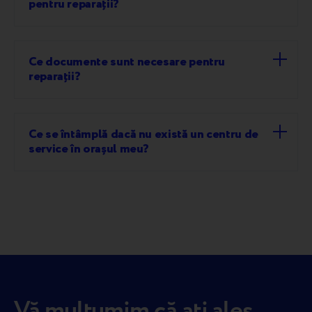
pentru reparații?
Ce documente sunt necesare pentru
reparații?
Ce se întâmplă dacă nu există un centru de
service în orașul meu?
Vă mulțumim că ați ales