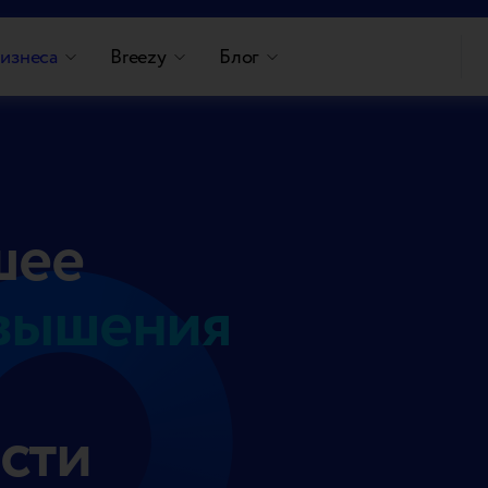
изнеса
Breezy
Блог
шее
вышения
сти