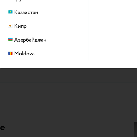
продажам 
усилий с в
Казахстан
Кипр
ебованных Trade-in и
Азербайджан
Moldova
le