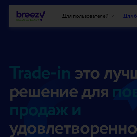
Для пользователей
Для б
Trade-in
это луч
решение для
по
продаж и
удовлетворенно