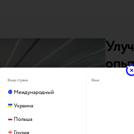
Улуч
опыт
trad
Ваша страна
Язык
Международный
Вместе с 
Украина
основе иск
постоянну
Польша
Это идет н
Грузия