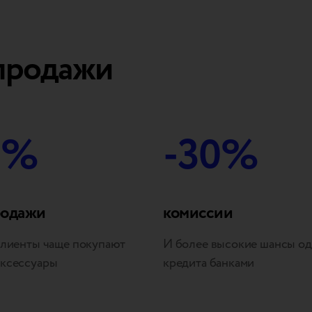
продажи
5%
-30%
родажи
комиссии
 клиенты чаще покупают
И более высокие шансы о
аксессуары
кредита банками