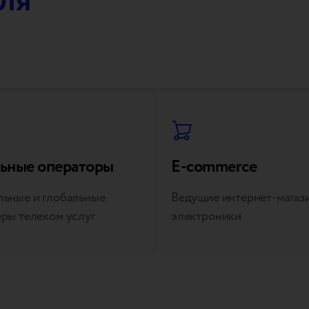
ля
ьные операторы
E-commerce
ьные и глобальные
Ведущие интернет-магаз
ры телеком услуг
электроники