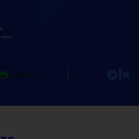
я
чека .