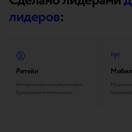
Сделано лидерами
д
лидеров
:
Ритейл
Мобил
Авторизованные реселлеры
Национал
брендовой электроники
провайде