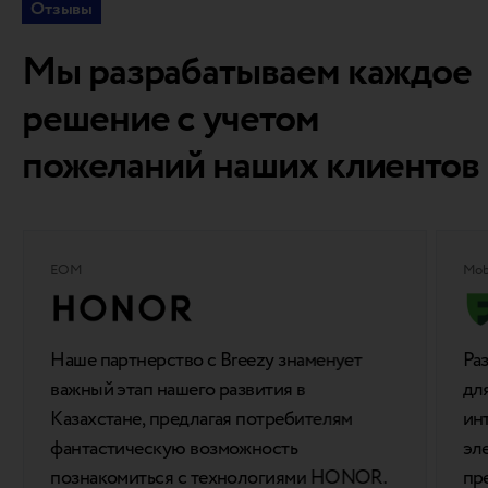
Отзывы
Мы разрабатываем каждое
решение с учетом
пожеланий наших клиентов
EOM
Mob
Наше партнерство с Breezy знаменует
Ра
важный этап нашего развития в
для
Казахстане, предлагая потребителям
ин
фантастическую возможность
эл
познакомиться с технологиями HONOR.
пр