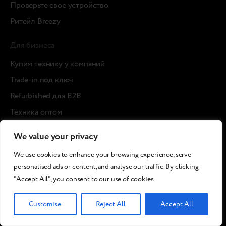
Проверьте свое устройство
Ритейл Breezy
Для бизнеса
Купим технику у компаний
Trade-in под ключ
Refurbished для B2B
Техника оптом
Breezy Brokerage
We value your privacy
Breezy
We use cookies to enhance your browsing experience, serve
personalised ads or content, and analyse our traffic. By clicking
О нас
"Accept All", you consent to our use of cookies.
Карьера
Производство
Customise
Reject All
Accept All
Экологичность