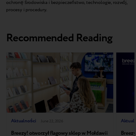
ochronę środowiska i bezpieczeństwo, technologie, rozwój,
procesy i procedury.
Recommended Reading
Aktualności
Aktual
June 22, 2026
Breezy! otworzył flagowy sklep w Mołdawii
Breezy