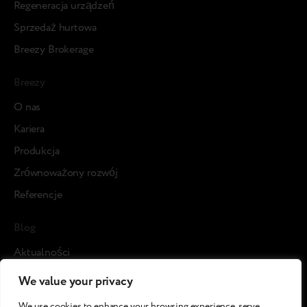
Regeneracja urządzeń
Sprzedaż hurtowa
Breezy Brokerage
Breezy
О nas
Kariera
Produkcja
Zrównoważony rozwój
Referencje
Blog
Aktualności
Studia przypadku
We value your privacy
Media o nas
We use cookies to enhance your browsing experience, serve