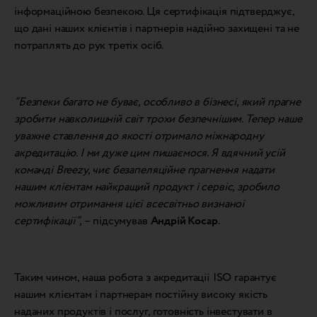
інформаційною безпекою. Ця сертифікація підтверджує,
що дані наших клієнтів і партнерів надійно захищені та не
потраплять до рук третіх осіб.
“Безпеки багато не буває, особливо в бізнесі, який прагне
зробити навколишній світ трохи безпечнішим. Тепер наше
уважне ставлення до якості отримало міжнародну
акредитацію. І ми дуже цим пишаємося. Я вдячний усій
команді Breezy, чиє безапеляційне прагнення надати
нашим клієнтам найкращий продукт і сервіс, зробило
можливим отримання цієї всесвітньо визнаної
сертифікації”,
– підсумував
Андрій Косар
.
Таким чином, наша робота з акредитації ISO гарантує
нашим клієнтам і партнерам постійну високу якість
наданих продуктів і послуг, готовність інвестувати в