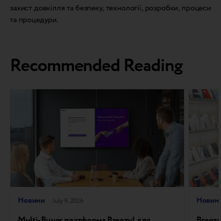
захист довкілля та безпеку, технології, розробки, процеси
та процедури.
Recommended Reading
Новини
Новин
July 9, 2026
Multi-Buyer платформа Breezy! для
Breezy