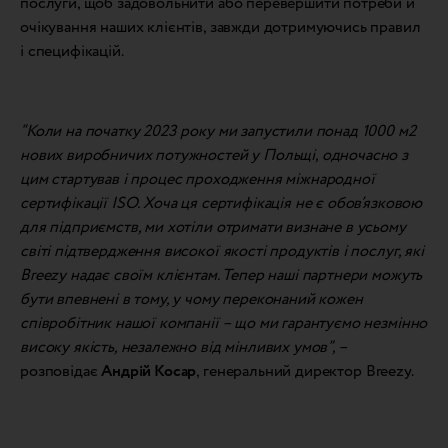
послуги, щоб задовольнити або перевершити потреби й
очікування наших клієнтів, завжди дотримуючись правил
і специфікацій.
“Коли на початку 2023 року ми запустили понад 1000 м2
нових виробничих потужностей у Польщі, одночасно з
цим стартував і процес проходження міжнародної
сертифікації ISO. Хоча ця сертифікація не є обов’язковою
для підприємств, ми хотіли отримати визнане в усьому
світі підтвердження високої якості продуктів і послуг, які
Breezy надає своїм клієнтам. Тепер наші партнери можуть
бути впевнені в тому, у чому переконаний кожен
співробітник нашої компанії – що ми гарантуємо незмінно
високу якість, незалежно від мінливих умов”,
–
розповідає
Андрій Косар
, генеральний директор Breezy.