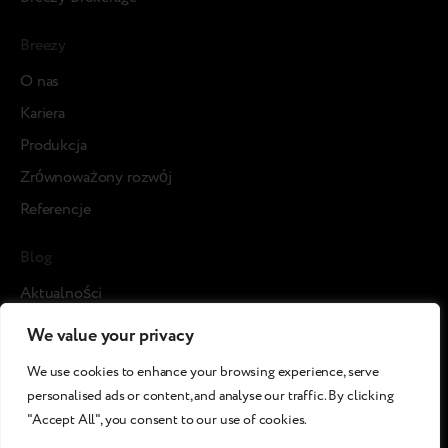
Breezy
О nas
Kariera
Produkcja
Zrównoważony rozwój
Referencje
Blog
Aktualności
Studia przypadku
We value your privacy
Media o nas
We use cookies to enhance your browsing experience, serve
Artykuły
personalised ads or content, and analyse our traffic. By clicking
"Accept All", you consent to our use of cookies.