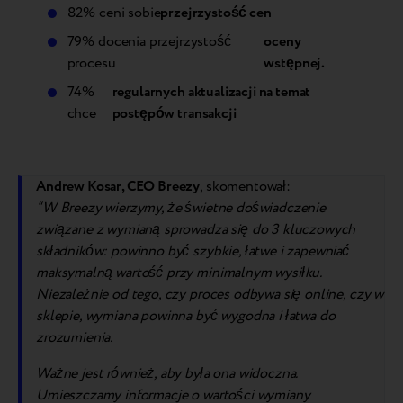
82% ceni sobie
przejrzystość cen
79% docenia przejrzystość
oceny
procesu
wstępnej.
74%
regularnych aktualizacji na temat
chce
postępów transakcji
Andrew Kosar, CEO Breezy
, skomentował:
“W Breezy wierzymy, że świetne doświadczenie
związane z wymianą sprowadza się do 3 kluczowych
składników: powinno być szybkie, łatwe i zapewniać
maksymalną wartość przy minimalnym wysiłku.
Niezależnie od tego, czy proces odbywa się online, czy w
sklepie, wymiana powinna być wygodna i łatwa do
zrozumienia.
Ważne jest również, aby była ona widoczna.
Umieszczamy informacje o wartości wymiany