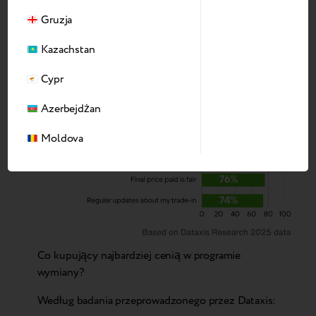
Gruzja
Kazachstan
Cypr
Azerbejdżan
Moldova
Co kupujący najbardziej cenią w programie
wymiany?
Według badania przeprowadzonego przez Dataxis: