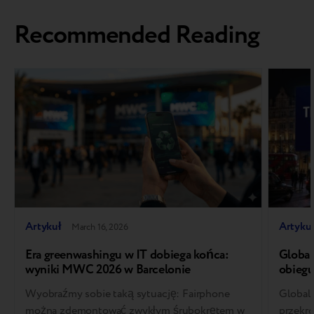
Recommended Reading
Artykuł
Artyku
March 16, 2026
Era greenwashingu w IT dobiega końca:
Global
wyniki MWC 2026 w Barcelonie
obiegu
standa
Wyobraźmy sobie taką sytuację: Fairphone
Global
można zdemontować zwykłym śrubokrętem w
przekr