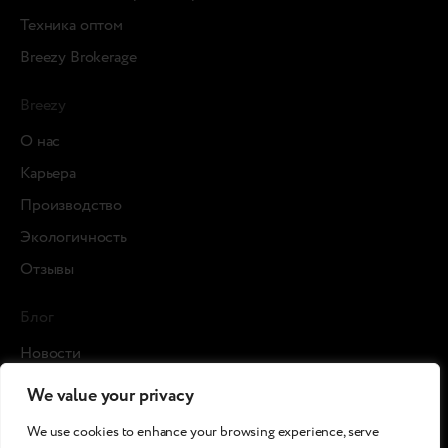
Техника оптом
Breezy Brokerage
Breezy
О нас
Карьера
Производство
Экологичность
Отзывы
Блог
Новости
Кейсы
We value your privacy
Статьи
We use cookies to enhance your browsing experience, serve