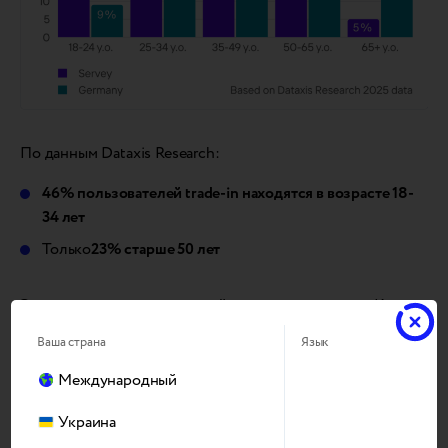
По данным Dataxis Research:
46% пользователей trade-in находятся в возрасте 18-
34 лет
Только
23% старше 50 лет
Это отражает поколенческий разрыв в ценностях. Как
отметил Пауло Алмейда (Worten), “Молодежью движет
Ваша страна
Язык
экологичность, в то время как потребителей старшего
поколения больше всего волнует цена”. Успешные
Международный
стратегии должны учитывать оба эти подхода.
Украина
Прозрачность повышает удовлетворенность