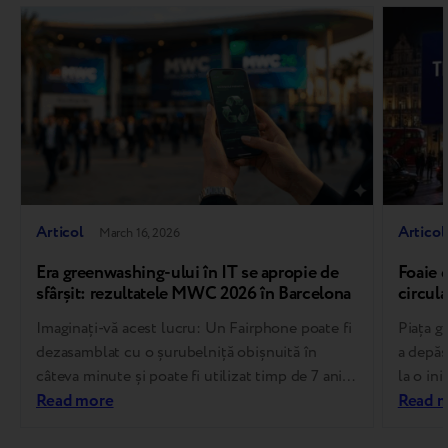
Articol
Articol
March 16, 2026
Era greenwashing-ului în IT se apropie de
Foaie 
sfârșit: rezultatele MWC 2026 în Barcelona
circula
standa
Imaginați-vă acest lucru: Un Fairphone poate fi
Piața g
dezasamblat cu o șurubelniță obișnuită în
a depăș
câteva minute și poate fi utilizat timp de 7 ani,
la o ini
iar Deutsche Telekom oprește stațiile de bază
Read more
evoluat
Read 
pentru câteva milisecunde pentru a economisi
care as