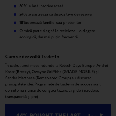
30%
le lasă inactive acasă
24%
le păstrează ca dispozitive de rezervă
18%
donează familiei sau prietenilor
O mică parte aleg să le recicleze – o alegere
ecologică, dar mai puțin frecventă.
Cum se dezvoltă Trade-In
În cadrul unei mese rotunde la Retech Days Europe, Andrei
Kosar (Breezy), Owayne Griffiths (GRADE MOBILE) și
Sander Matthese (Remarketed Group) au discutat
principalele idei. Programele de trade-in de succes sunt
definite nu numai de conștientizare, ci și de încredere,
transparență și preț.