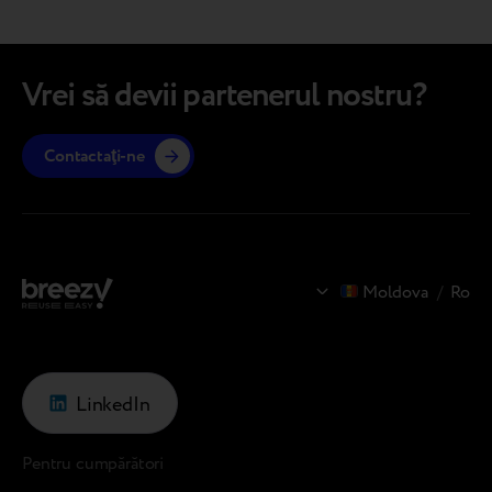
bani – ca urmare, clienții plătesc mai puțin
digital
pentru comunicații. Echipa Breezy, inclusiv
subiect
CEO-ul Andriy Kosar și managerul de…
Market 
industr
Vrei să devii partenerul nostru?
strateg
Contactaţi-ne
Moldova
/
Ro
LinkedIn
Pentru cumpărători