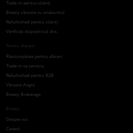
Trade-in pentru clienți
Breezy vânzare cu amănuntul
Refurbished pentru clienți
Verificați dispozitivul dvs.
Pentru afacere
Răscumpărare pentru afaceri
Trade-in ca serviciu
Refurbished pentru B2B
Vânzare Angro
Breezy Brokerage
Breezy
Despre noi
Carieră