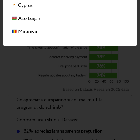
Cyprus
Azerbaijan
Moldova
Ce apreciază cumpărătorii cel mai mult la
programul de schimb?
Conform unui studiu Dataxis:
82% apreciază
transparența prețurilor