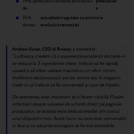
79% apreciază claritatea procesului
preevaluar
de
e
74%
actualizări regulate cu privire la
doresc
evoluția tranzacției
Andrew Kosar, CEO al Breezy
, a comentat:
“La Breezy, credem că o experiență excelentă de trade-in
se reduce la 3 ingrediente cheie: trebuie să fie rapidă,
ușoară și să ofere valoare maximă cu un efort minim.
Indiferent dacă procesul are loc online sau în magazin,
trade-in-ul trebuie să fie convenabil și ușor de înțeles.
De asemenea, este important să o facem vizibilă. Plasăm
informații despre valoarea de schimb direct pe paginile
produselor, iar aceasta este dedusă imediat din costul
unui dispozitiv nou. Acest lucru nu este doar convenabil,
ci face și ca soluțiile ecologice să fie mai accesibile.