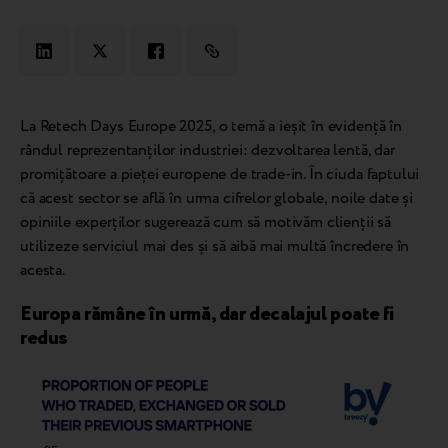
La Retech Days Europe 2025, o temă a ieșit în evidență în
rândul reprezentanților industriei: dezvoltarea lentă, dar
promițătoare a pieței europene de trade-in. În ciuda faptului
că acest sector se află în urma cifrelor globale, noile date și
opiniile experților sugerează cum să motivăm clienții să
utilizeze serviciul mai des și să aibă mai multă încredere în
acesta.
Europa rămâne în urmă, dar decalajul poate fi
redus