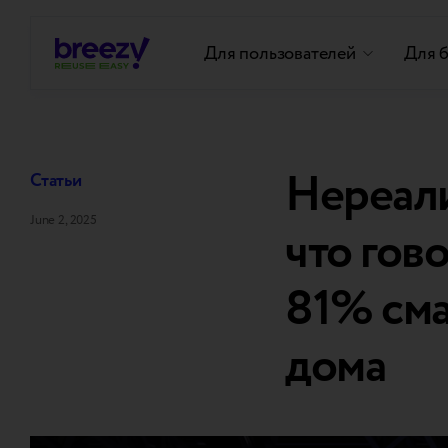
Для пользователей
Для 
Нереал
Статьи
June 2, 2025
что гов
81% сма
дома