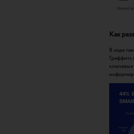
Как раз
В ходе па
Гриффитс 
ключевые 
информиро