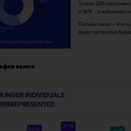
Только 23% покупают 
и 26% – у мобильных о
Онлайн-канал – это то 
будет построено будущ
афия важна