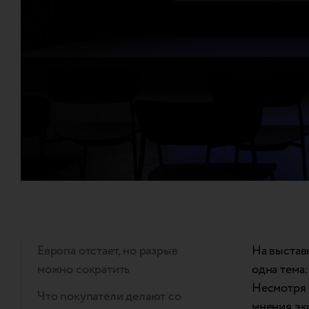
Европа отстает, но разрыв
На выстав
можно сократить
одна тема
Несмотря н
Что покупатели делают со
мнения эк