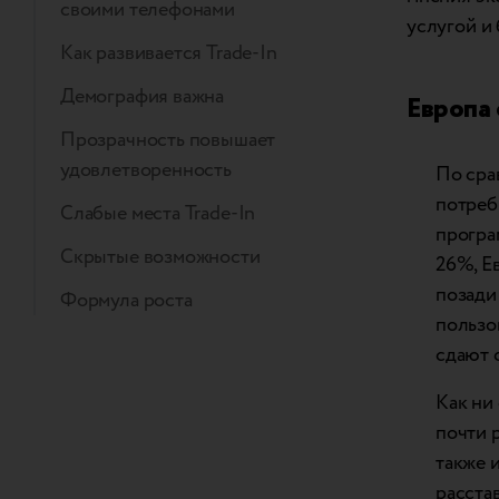
своими телефонами
услугой и
Как развивается Trade-In
Демография важна
Европа 
Прозрачность повышает
удовлетворенность
По сра
потреб
Слабые места Trade-In
програм
Скрытые возможности
26%, Е
позади
Формула роста
пользо
сдают 
Как ни 
почти 
также 
расста