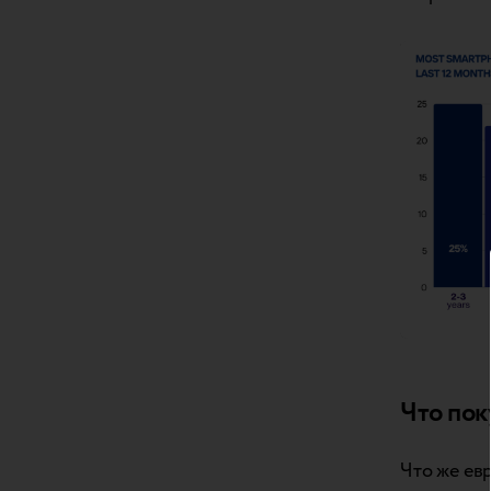
Что пок
Что же ев