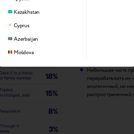
в trade-in?
Kazakhstan
30
оставляют их б
Cyprus
%
дома
24
хранят их в каче
Azerbaijan
%
резервных устро
Moldova
18%
дарят семье ил
Небольшая часть п
перерабатывать их 
экологичный, но ме
распространенный 