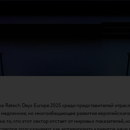
ке Retech Days Europe 2025 среди представителей отрас
: медленное, но многообещающее развитие европейского 
а то, что этот сектор отстает от мировых показателей, 
спертов подсказывают, как мотивировать клиентов чаще 