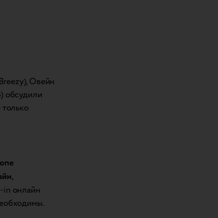
Breezy), Овейн
) обсудили
 только
ропе
айн
,
-in онлайн
необходимы.