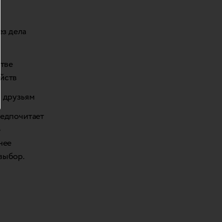
ез дела
стве
йств
и друзьям
редпочитает
–
нее
выбор.