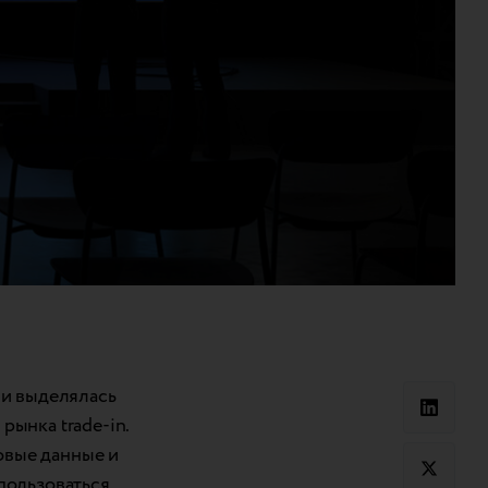
ли выделялась
рынка trade-in.
новые данные и
пользоваться