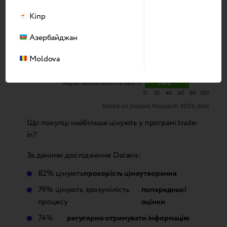
Кіпр
Азербайджан
Moldova
Що покупці найбільше цінують у програмі trade-
in?
За даними дослідження Dataxis:
82% цінують
прозорість ціноутворення
79% цінують зрозумілість
попередньої
процесу
оцінки
74%
регулярно отримувати інформацію