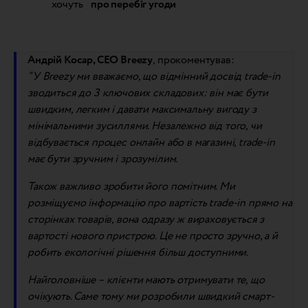
хочуть
про перебіг угоди
Андрій Косар, СЕО Breezy
, прокоментував:
“У Breezy ми вважаємо, що відмінний досвід trade-in
зводиться до 3 ключових складових: він має бути
швидким, легким і давати максимальну вигоду з
мінімальними зусиллями. Незалежно від того, чи
відбувається процес онлайн або в магазині, trade-in
має бути зручним і зрозумілим.
Також важливо зробити його помітним. Ми
розміщуємо інформацію про вартість trade-in прямо на
сторінках товарів, вона одразу ж вираховується з
вартості нового пристрою. Це не просто зручно, а й
робить екологічні рішення більш доступними.
Найголовніше – клієнти мають отримувати те, що
очікують. Саме тому ми розробили швидкий смарт-