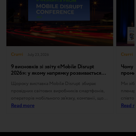
Статті
Статті
July 23, 2026
9 висновків зі звіту «Mobile Disrupt
Чому І
2026»: у якому напрямку розвивається
проми
світовий ринок пристроїв у програмах
Щороку виставка Mobile Disrupt збирає
Ми зіб
Trade-in та Refurbished
провідних світових виробників смартфонів,
пленар
операторів мобільного зв’язку, компанії, що
співтов
займаються програмою Trade-in, фахівців з
Read more
пройшо
Read 
відновлення техніки, а також компанії, що
директ
працюють у сфері зворотної логістики.
дослід
Будучи одним із провідних глобальних
стратег
заходів галузі, вона визначає напрямки
політик