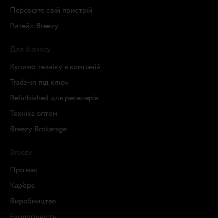
Перевірте свій пристрій
Ритейл Breezy
Для бізнесу
Купимо техніку в компаній
Trade-in під ключ
Refurbished для реселерів
Техніка оптом
Breezy Brokerage
Breezy
Про нас
Кар’єра
Виробництво
Екологічність