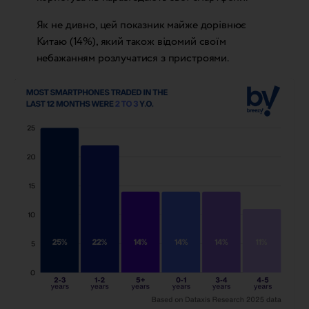
Як не дивно, цей показник майже дорівнює
Китаю (14%), який також відомий своїм
небажанням розлучатися з пристроями.