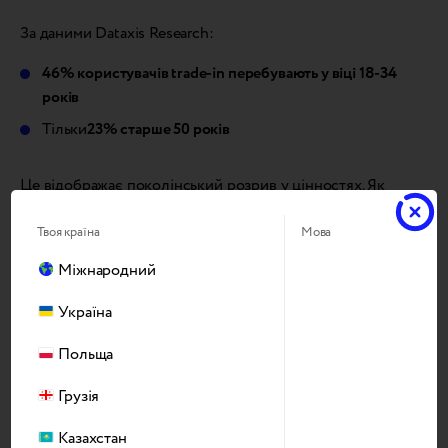
За даними Dataxis Research:
46% користувачів trade-in перебувають у віці 18-34
років
Тільки
23% старше 50 років
Це відображає поколінський розрив у цінностях. Як
зазначив Пауло Алмейда (Worten), „Молодістю рухає
екологічність, тоді як споживачів старшого покоління
Твоя країна
Мова
найбільше хвилює ціна“. Успішні стратегії мають
Міжнародний
враховувати обидва ці підходи.
Україна
Прозорість підвищує задоволеність
Польща
Грузія
Казахстан