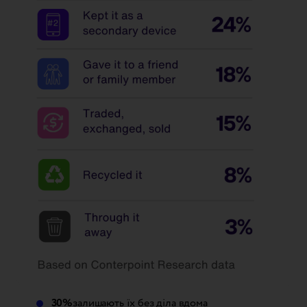
30%
залишають їх без діла вдома