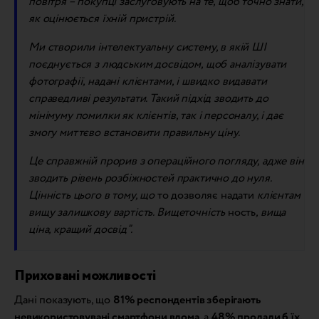
повітря – покупці заслуговують на те, щоб точно знати,
як оцінюється їхній пристрій.
Ми створили інтелектуальну систему, в якій ШІ
поєднується з людським досвідом, щоб аналізувати
фотографії, надані клієнтами, і швидко видавати
справедливі результати. Такий підхід зводить до
мінімуму помилки як клієнтів, так і персоналу, і дає
змогу миттєво встановити правильну ціну.
Це справжній прорив з операційного погляду, адже він
зводить рівень розбіжностей практично до нуля.
Цінність цього в тому,
що
то дозволяє надати
клієнтам
вищу залишкову вартість. Вище
точність
ность
, вища
ціна, кращий досвід”.
Приховані можливості
Дані показують, що
81% респондентів зберігають
невикористовувані смартфони вдома
, а
48% продали б їх,