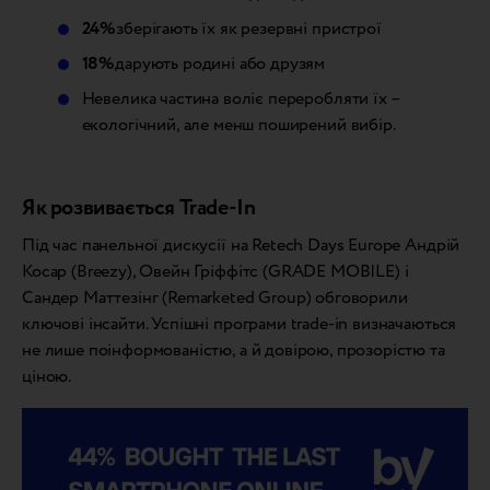
24%
зберігають їх як резервні пристрої
18%
дарують родині або друзям
Невелика частина воліє переробляти їх –
екологічний, але менш поширений вибір.
Як розвивається Trade-In
Під час панельної дискусії на Retech Days Europe Андрій
Косар (Breezy), Овейн Гріффітс (GRADE MOBILE) і
Сандер Маттезінг (Remarketed Group) обговорили
ключові інсайти. Успішні програми trade-in визначаються
не лише поінформованістю, а й довірою, прозорістю та
ціною.