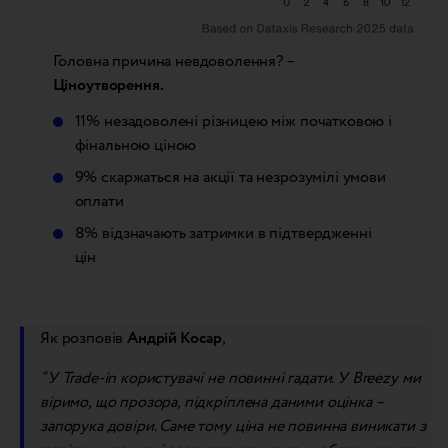
Головна причина невдоволення? –
Ціноутворення.
11% незадоволені різницею між початковою і
фінальною ціною
9% скаржаться на акції та незрозумілі умови
оплати
8% відзначають затримки в підтвердженні
цін
Як розповів
Андрій Косар
,
“У Trade-in користувачі не повинні гадати. У Breezy ми
віримо, що прозора, підкріплена даними оцінка –
запорука довіри. Саме тому ціна не повинна виникати з