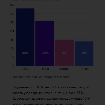
Порівняно зі США, де 33% споживачів беруть
участь у програмах trade-in, та Індією з 26%,
Європа залишається далеко позаду – лише 15%
користувачів наразі здають свої смартфони.