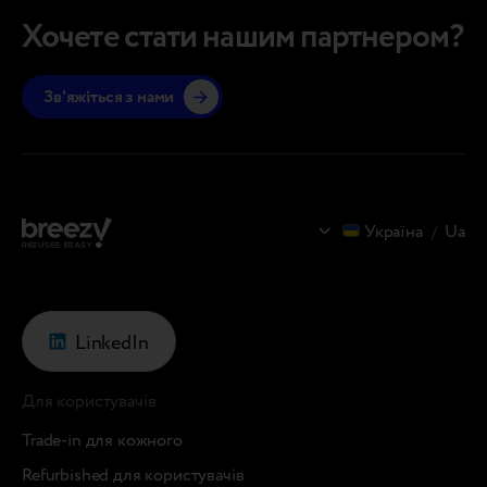
розвитку циркулярної економіки у сфері
спільн
Хочете стати нашим партнером?
пристроїв та сприяє формуванню стандартів,
концепц
що визначають екосистему рекоммерсу.
практи
Зв'яжіться з нами
Цьогорічна…
Україна
/
Ua
LinkedIn
Для користувачів
Trade-in для кожного
Refurbished для користувачів