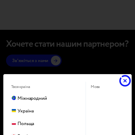
Хочете стати нашим партнером?
Зв'яжіться з нами
Твоя країна
Мова
Україна
/
Ua
Міжнародний
Україна
Польща
LinkedIn