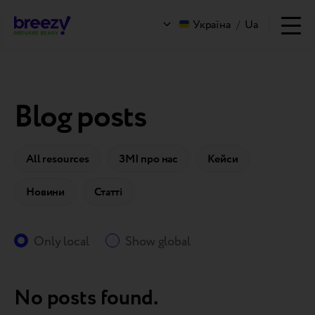
Україна
/
Ua
Blog posts
All resources
ЗМІ про нас
Кейси
Новини
Статті
Only local
Show global
No posts found.