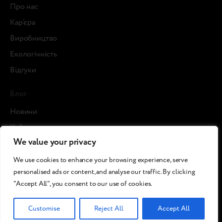
Про нас
Кар’єра
Виробництво
Екологічність
Відгуки
Блог
Новини
Кейси
We value your privacy
Статті
ЗМІ про нас
We use cookies to enhance your browsing experience, serve
personalised ads or content, and analyse our traffic. By clicking
"Accept All", you consent to our use of cookies.
©2026 Breezy!. Всі права захищені.
Умови та
Політика використання
Політика
Customise
Reject All
Accept All
положення
файлів cookie
конфіденційності