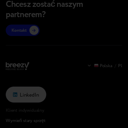
sprzęt
stacjonarna pomaga…
Chcesz zostać naszym
modele 
partnerem?
Kontakt
Polska
/
Pl
LinkedIn
Klient indywidualny
Wymień stary sprzęt