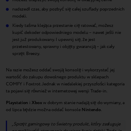
nadszedł czas, aby pozbyć się całej szuflady poprzednich
modeli.
Kiedy taśma klejąca przestanie cię ratować, możesz
kupić dekoder odpowiedniego modelu – nawet jeśli nie
jest już produkowany. I upewnij się, że jest
przetestowany, sprawny i objęty gwarancją – jak cały
sprzęt Breezy.
Na razie możesz oddać swoją konsolę i wykorzystać jej
wartość do zakupu dowolnego produktu w sklepach
COMFY i Foxtrot. Jednak w niedalekiej przyszłości kategoria
ta pojawi się również w internetowej wersji Trade-in.
Playstation
i
Xbox
w dobrym stanie nadają się do wymiany, a
od lipca będzie można oddać konsole
Nintendo
.
„Sprzęt gamingowy to świetny produkt, który zasługuje