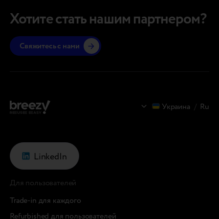
выкупа устройств. Trade-in платформа Breezy
Молдов
уже работает на европейском рынке и теперь
вопрос
Хотите стать нашим партнером?
внедряется в Украине как первое подобное
очень 
решение в стране. В…
Свяжитесь с нами
Украина
/
Ru
LinkedIn
Для пользователей
Trade-in для каждого
Refurbished для пользователей