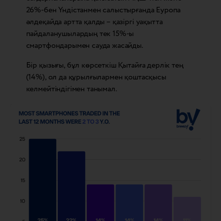
26%-бен Үндістанмен салыстырғанда Еуропа
әлдеқайда артта қалды – қазіргі уақытта
пайдаланушылардың тек 15%-ы
смартфондарымен сауда жасайды.
Бір қызығы, бұл көрсеткіш Қытайға дерлік тең
(14%), ол да құрылғылармен қоштасқысы
келмейтіндігімен танымал.