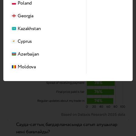
керек.
Poland
Мөлдірлік қанағаттануды арттырады
Georgia
Kazakhstan
Cyprus
Azerbaijan
Moldova
Сауда-саттық бағдарламасында сатып алушылар
нені бағалайды?