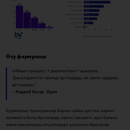
Өсу формуласы
«Айқын процесс + диагностика = ашықтық.
Транспаренттік сенімді арттырады, ал сенім сауданы
арттырады.
“
–
Андрей Косар
,
Бриз
Еуропалық тұтынушылар барған сайын достық қарым-
қатынаста бола бастағанда, нақты процесті, әділ бағаны
және максималды опцияларды ұсынатын брендтер