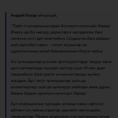
Андрей Косар
айтқандай,
“Trade-in қолданушыларды болжауға мүмкіндік береді.
Breezy-де біз мөлдір, деректерге негізделген баға
сенімнің кілті деп есептейміз. Сондықтан баға жайдан-
жай көрінбеуі керек – сатып алушылар өз
құрылғысының қалай бағаланатынын білуге ​​лайық.
Біз тұтынушылар ұсынған фотосуреттерді талдау және
әділ нәтижелерді жылдам жеткізу үшін AI мен адам
тәжірибесін біріктіретін интеллектуалды жүйені
жасадық. Бұл тәсіл тұтынушылар үшін де,
қызметкерлер үшін де қателерді азайтады және дұрыс
бағаны бірден орнатуға мүмкіндік береді.
Бұл операциялық тұрғыдан алғанда нағыз серпіліс,
өйткені ол сәйкессіздіктер деңгейін нөлге дейін
төмендетеді. Мұның құндылығы
сол
қамтамасыз етуге