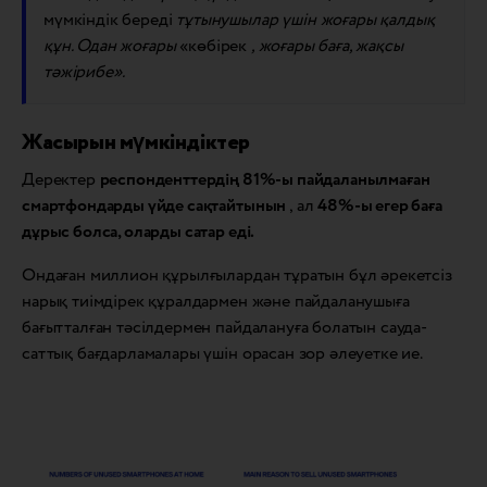
мүмкіндік береді
тұтынушылар үшін жоғары қалдық
құн.
Одан
жоғары
«көбірек
, жоғары баға, жақсы
тәжірибе».
Жасырын мүмкіндіктер
Деректер
респонденттердің 81%-ы пайдаланылмаған
смартфондарды үйде сақтайтынын
, ал
48%-ы егер баға
дұрыс болса, оларды сатар еді.
Ондаған миллион құрылғылардан тұратын бұл әрекетсіз
нарық тиімдірек құралдармен және пайдаланушыға
бағытталған тәсілдермен пайдалануға болатын сауда-
саттық бағдарламалары үшін орасан зор әлеуетке ие.