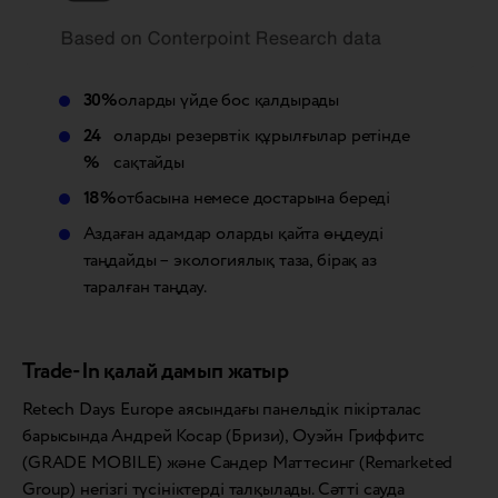
30%
оларды үйде бос қалдырады
24
оларды резервтік құрылғылар ретінде
%
сақтайды
18%
отбасына немесе достарына береді
Аздаған адамдар оларды қайта өңдеуді
таңдайды – экологиялық таза, бірақ аз
таралған таңдау.
Trade-In қалай дамып жатыр
Retech Days Europe аясындағы панельдік пікірталас
барысында Андрей Косар (Бризи), Оуэйн Гриффитс
(GRADE MOBILE) және Сандер Маттесинг (Remarketed
Group) негізгі түсініктерді талқылады. Сәтті сауда