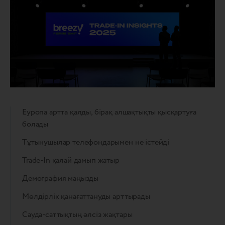
Еуропа артта қалды, бірақ алшақтықты қысқартуға
болады
Тұтынушылар телефондарымен не істейді
Trade-In қалай дамып жатыр
Демография маңызды
Мөлдірлік қанағаттануды арттырады
Сауда-саттықтың әлсіз жақтары