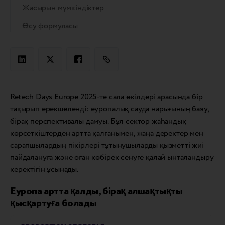
Жасырын мүмкіндіктер
Өсу формуласы
Retech Days Europe 2025-те сала өкілдері арасында бір
тақырып ерекшеленді: еуропалық сауда нарығының баяу,
бірақ перспективалы дамуы. Бұл сектор жаһандық
көрсеткіштерден артта қалғанымен, жаңа деректер мен
сарапшылардың пікірлері тұтынушыларды қызметті жиі
пайдалануға және оған көбірек сенуге қалай ынталандыру
керектігін ұсынады.
Еуропа артта қалды, бірақ алшақтықты
қысқартуға болады