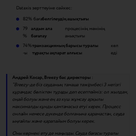
Dataxis зерттеуіне сәйкес:
82% баға
белгілеудің ашықтығы
79
алдын ала
процесінің мәнінің
%
бағалау
анықтығы
74%
транзакцияның барысы туралы
кел
-ы
тұрақты ақпарат алғысы
еді
Андрей Косар, Breezy бас директоры
:
“Breezy-де біз сауданың тамаша тәжірибесі 3 негізгі
құрамдас бөліктен тұрады деп есептейміз: ол жылдам,
оңай болуы және ең аз күш жұмсау арқылы
максималды құнды қамтамасыз етуі керек. Процесс
онлайн немесе дүкенде болғанына қарамастан, сауда
ыңғайлы және қарапайым болуы керек.
Оны көрнекі ету де маңызды. Сауда бағасы туралы