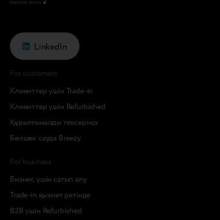
LinkedIn
For customers
Клиенттер үшін Trade-in
Клиенттер үшін Refurbished
Құрылғыңызды тексеріңіз
Бөлшек сауда Breezy
For business
Бизнес үшін сатып алу
Trade-in қызмет ретінде
B2B үшін Refurbished