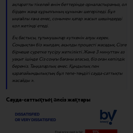
ақпаратты тікелей өнім беттерінде орналастырамыз, ол
бірден жаңа құрылғының құнынан шегеріледі. Бұл
ыңғайлы ғана емес, сонымен қатар жасыл шешімдерді
қол жетімді етеді.
Ең бастысы, тұтынушылар күткенін алуы керек.
Сондықтан біз жылдам, ақылды процесті жасадық.
Сізге
бірнеше суретке түсіру жеткілікті. Және
3 минуттан аз
уақыт ішінде
Сіз соңғы бағаны аласыз, біз оған кепілдік
береміз. Таңқаларлық емес. Құндылық пен
қарапайымдылықтың бұл тепе-теңдігі сауда-саттықты
жасайды ».
Сауда-саттықтың әлсіз жақтары