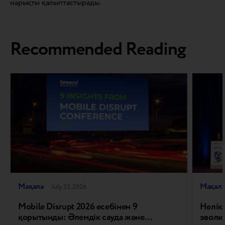
нарықты қалыптастырады.
Recommended Reading
Мақала
Мақал
July 23, 2026
Mobile Disrupt 2026 есебінен 9
Нелікт
қорытынды: Әлемдік сауда және
эволю