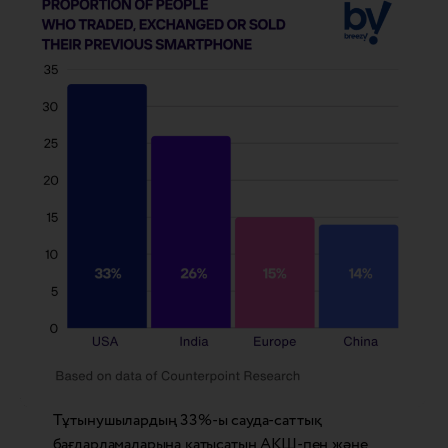
Тұтынушылардың 33%-ы сауда-саттық
бағдарламаларына қатысатын АҚШ-пен және