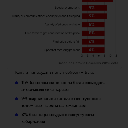
Қанағаттанбаудың негізгі себебі? –
Баға.
11% бастапқы және соңғы баға арасындағы
айырмашылыққа наразы
9% жарнамалық акциялар мен түсініксіз
төлем шарттарына шағымданады
8% бағаны растаудың кешігуі туралы
хабарлайды