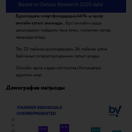
Еуропадағы смартфондардың 44%-ы қазір
онлайн сатып алынады
, бұл онлайн сауда
шешімдерін пайдалы ғана емес, сонымен қатар
маңызды етеді.
Тек 23 пайызы дүкендерден, 26 пайызы ұялы
байланыс операторларынан сатып алады.
Онлайн-арна сауда-саттықтың болашағын
құратын жер.
Демография маңызды