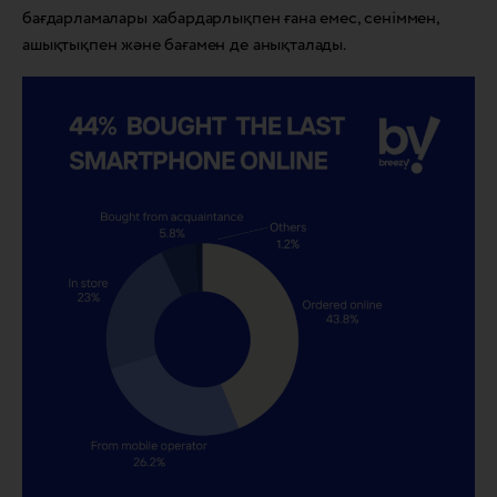
бағдарламалары хабардарлықпен ғана емес, сеніммен,
ашықтықпен және бағамен де анықталады.