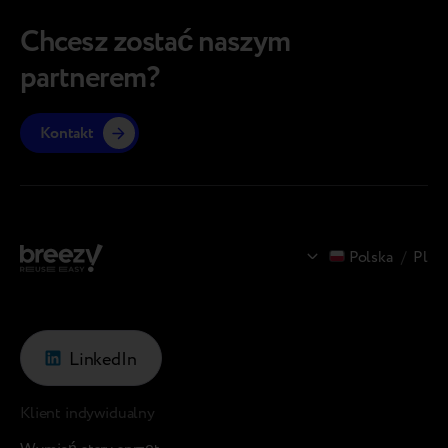
pozwal
produktu nadal ma duże znaczenie. Sprzedaż
sprzęt
stacjonarna pomaga…
Chcesz zostać naszym
modele 
partnerem?
Kontakt
Polska
/
Pl
LinkedIn
Klient indywidualny