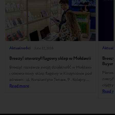
Aktualności
Aktual
June 22, 2026
Breezy! otworzył flagowy sklep w Mołdawii
Breezy
Buyer
Breezy! rozszerza swoją działalność w Mołdawii
Pierwsi
i otwiera nowy sklep flagowy w Kiszyniowie pod
zweryf
adresem: ul. Konstantyna Tenase, 9 . Kolejny
objętyc
krok w rozwoju strategii obecności
Read more
Platfor
Read 
wielokanałowej oraz na rynku sprzętu
europej
odnowionego. Idealne miejsce na zakup
na inne
używanego gadżetu w Mołdawii Na rynku
zamknię
sprzętu używanego kwestia zaufania do