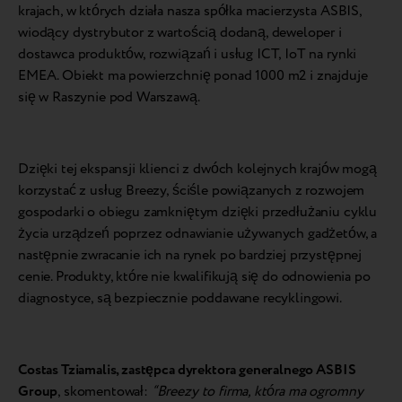
krajach, w których działa nasza spółka macierzysta ASBIS,
wiodący dystrybutor z wartością dodaną, deweloper i
dostawca produktów, rozwiązań i usług ICT, IoT na rynki
EMEA. Obiekt ma powierzchnię ponad 1000 m2 i znajduje
się w Raszynie pod Warszawą.
Dzięki tej ekspansji klienci z dwóch kolejnych krajów mogą
korzystać z usług Breezy, ściśle powiązanych z rozwojem
gospodarki o obiegu zamkniętym dzięki przedłużaniu cyklu
życia urządzeń poprzez odnawianie używanych gadżetów, a
następnie zwracanie ich na rynek po bardziej przystępnej
cenie. Produkty, które nie kwalifikują się do odnowienia po
diagnostyce, są bezpiecznie poddawane recyklingowi.
Costas Tziamalis, zastępca dyrektora generalnego ASBIS
Group
, skomentował:
“Breezy to firma, która ma ogromny