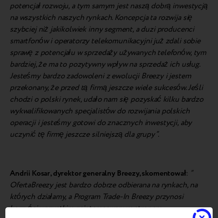
potencjał rozwoju, a tym samym jest naszą dobrą inwestycją
na wszystkich naszych rynkach. Koncepcja ta rozwija się
szybciej niż jakikolwiek inny segment, a duzi producenci
smartfonów i operatorzy telekomunikacyjni już zdali sobie
sprawę z potencjału w sprzedaży używanych telefonów, tym
bardziej, że ma to pozytywny wpływ na sprzedaż ich usług.
Jesteśmy bardzo zadowoleni z ewolucji Breezy i jestem
przekonany, że przed tą firmą jeszcze wiele sukcesów. Jeśli
chodzi o polski rynek, udało nam się pozyskać kilku bardzo
wykwalifikowanych specjalistów do rozwijania polskich
operacji i jesteśmy gotowi do znacznych inwestycji, aby
uczynić tę firmę jeszcze silniejszą dla grupy”.
Andrii Kosar, dyrektor generalny Breezy, skomentował
:
”
OfertaBreezy jest bardzo dobrze odbierana na rynkach, na
których działamy, a Program Trade-In Breezy przynosi
korzyści wszystkim zainteresowanym stronom.