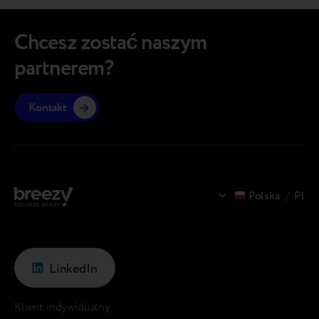
in Product Manager Jan Mazur, powrócił z
2026 w 
targów MWC…
zapreze
Chcesz zostać naszym
spostr
partnerem?
CEO Bre
Kontakt
Polska
/
Pl
LinkedIn
Klient indywidualny