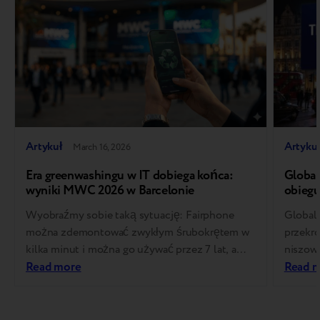
Artykuł
Artyku
March 16, 2026
Era greenwashingu w IT dobiega końca:
Global
wyniki MWC 2026 w Barcelonie
obiegu
standa
Wyobraźmy sobie taką sytuację: Fairphone
Global
można zdemontować zwykłym śrubokrętem w
przekr
kilka minut i można go używać przez 7 lat, a
niszowe
Deutsche Telekom wyłącza stacje bazowe na
Read more
się w z
Read 
milisekundy, aby zaoszczędzić pieniądze – w
zapewn
rezultacie klienci płacą mniej za komunikację.
cyfrowy
Zespół Breezy, w tym CEO Andriy Kosar i Trade-
główny