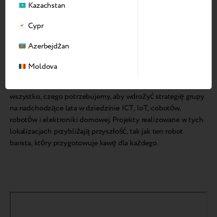
Kazachstan
Cypr
Azerbejdżan
Oprócz biur, ASBIS Hi-tech Cluster HUB mieści 4
Moldova
pilotażowe linie produkcyjne, salony wystawowe, magazyn,
centrum inżynieryjne i specjalistyczne laboratoria –
wszystko, czego potrzebujemy, aby wdrożyć strategię grupy
na nadchodzące lata w dziedzinie ICT, IoT, cobotów,
robotów i elektroniki domowej. Projekty realizowane w tych
lokalizacjach przybliżają przyszłość, tak jak ten robot
barista, który przygotowuje kawę dla każdego.