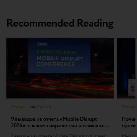
Recommended Reading
Статьи
Статьи
July 23, 2026
9 выводов из отчета «Mobile Disrupt
Почем
2026»: в каком направлении развивается
промы
мировой рынок Trade-in и Refurbished
Ежегодно выставка Mobile Disrupt собирает
Мы соб