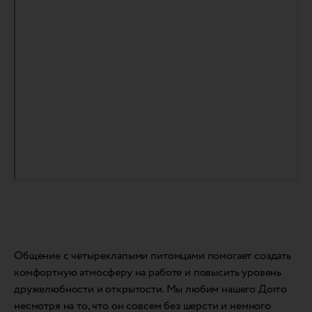
Общение с четырехлапыми питомцами помогает создать
комфортную атмосферу на работе и повысить уровень
дружелюбности и открытости. Мы любим нашего Догго
несмотря на то, что он совсем без шерсти и немного