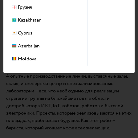
Грузия
Kazakhstan
Cyprus
Azerbaijan
Moldova
Помимо офисов, в ASBIS Hi-tech Cluster HUB находятся
4 опытные производственные линии, выставочные залы,
склад, инженерный центр и специализированные
лаборатории – все, что необходимо для реализации
стратегии группы на ближайшие годы в области
дистрибьютора ИКТ, IoT, коботов, роботов и бытовой
электроники. Проекты, которые реализовываются на этих
площадках, приближают будущее. Как этот робот-
бариста, который угощает кофе всех желающих.