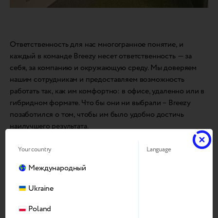
Ответственность для нас многогранное понятие, и
каждый в команде Breezy несет ответственность — за
себя, за компанию и окружающую среду. Мы доверяем
нашим сотрудникам и предоставляем возможность
работать так, как им комфортно: в офисе, удаленно или в
гибридном формате. Что бы они ни выбрали – Breezy
позаботился о том, чтобы им было удобно достичь
наилучшего результата.
Your country
Language
Будущее уже наступило
Международный
Ukraine
Poland