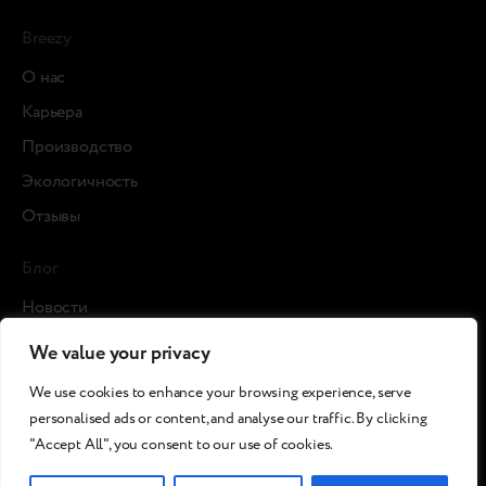
Breezy
О нас
Карьера
Производство
Экологичность
Отзывы
Блог
Новости
Кейсы
We value your privacy
Статьи
We use cookies to enhance your browsing experience, serve
СМИ о нас
personalised ads or content, and analyse our traffic. By clicking
"Accept All", you consent to our use of cookies.
©2026 Breezy!. All rights reserved.