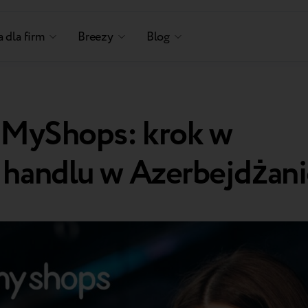
 dla firm
Breezy
Blog
i MyShops: krok w
 handlu w Azerbejdżani