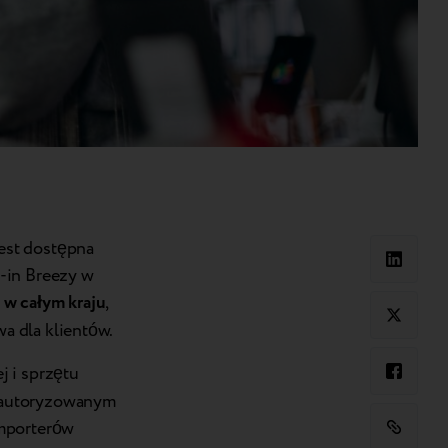
est dostępna
-in Breezy w
 w całym kraju
,
a dla klientów.
j i sprzętu
t autoryzowanym
importerów