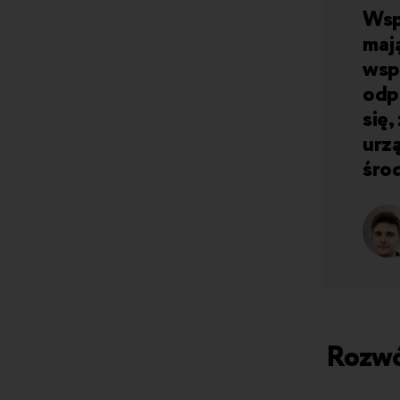
Wspó
mają
wspó
odp
się,
urz
śro
Rozwó