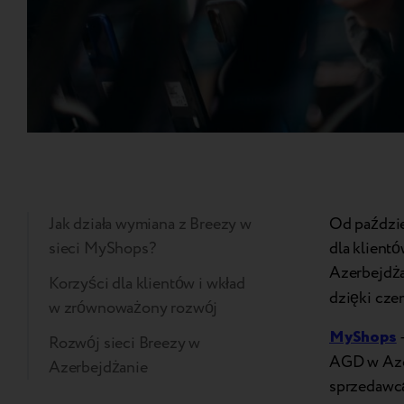
Jak działa wymiana z Breezy w
Od paździe
sieci MyShops?
dla klient
Azerbejdża
Korzyści dla klientów i wkład
dzięki cze
w zrównoważony rozwój
MyShops
–
Rozwój sieci Breezy w
AGD w Azer
Azerbejdżanie
sprzedaw