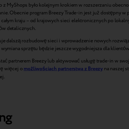
o z MyShops było kolejnym krokiem w rozszerzaniu obecno
nie. Obecnie program Breezy Trade-in jest już dostępny w 
 całym kraju – od krajowych sieci elektronicznych po lokaln
w detalicznych.
uje dalszą rozbudowę sieci i wprowadzenie nowych rozwiąz
e wymiana sprzętu będzie jeszcze wygodniejsza dla klientów
tać partnerem Breezy lub aktywować usługę trade-in w swoje
ę więcej o
możliwościach partnerstwa z Breezy
na naszej s
ej.
ng