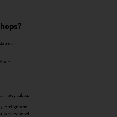
Shops?
dzenia i
minut:
 za nowy zakup.
y inteligentne
u
, w zależności