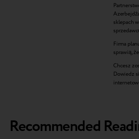
Partnerstw
Azerbejdża
sklepach w
sprzedawcó
Firma plan
sprawią, ż
Chcesz zos
Dowiedz si
internetow
Recommended Readi