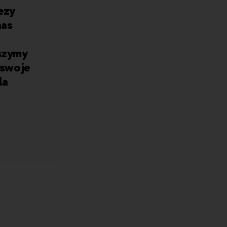
ezy
nas
eszymy
 swoje
la