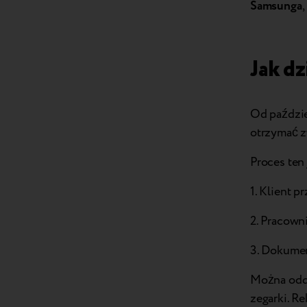
Samsunga
,
Jak d
Od paździe
otrzymać z
Proces ten 
1. Klient p
2. Pracown
3. Dokumen
Można odda
zegarki. 