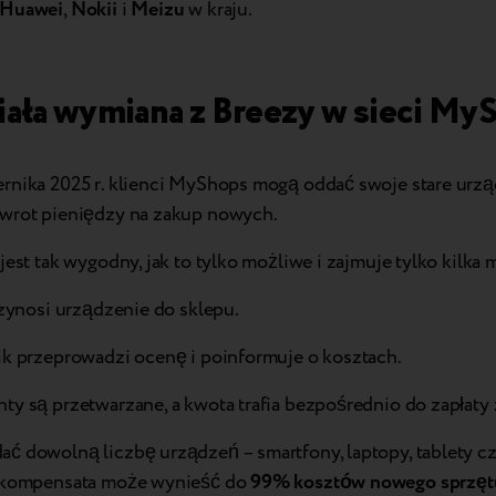
Huawei
,
Nokii
i
Meizu
w kraju.
ziała wymiana z Breezy w sieci My
rnika 2025 r. klienci MyShops mogą oddać swoje stare urzą
wrot pieniędzy na zakup nowych.
jest tak wygodny, jak to tylko możliwe i zajmuje tylko kilka 
rzynosi urządzenie do sklepu.
ik przeprowadzi ocenę i poinformuje o kosztach.
ty są przetwarzane, a kwota trafia bezpośrednio do zapłaty
ć dowolną liczbę urządzeń – smartfony, laptopy, tablety cz
Rekompensata może wynieść do
99% kosztów nowego sprzęt