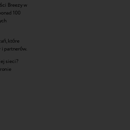
ści Breezy w
ponad 100
ych
ań, które
 i partnerów.
j sieci?
tronie