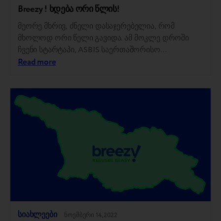
Breezy ! ხდება ორი წლის!
მეორე მხრივ, ძნელი დასაჯერებელია, რომ
მხოლოდ ორი წელი გავიდა. ამ მოკლე დროში
ჩვენი სტარტაპი, ASBIS საერთაშორისო
ჰოლდინგის ნაწილი, შეუერთდა TechIsland
Read more
ტექნოლოგიურ ეკო-სტრუქტურას. ჩვენი Trade-In
პროგრამა წარმოდგენილია 2000-ზე მეტ საცალო
მაღაზიაში პარტნიორების მაღაზიათა ქსელში 4
ქვეყანაში და წლის ბოლომდე ასეთი 7 ქვეყანა
იქნება. Breezy ! Refurbished წარმატებით მუშაობს
ჩვენი ელექტრონული კომერციის
პლატფორმებისა და დიდი საცალო ქსელების…
სიახლეები
ნოემბერი 14, 2022