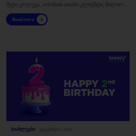
მეტი კოლეგა, ათობით ათასი კლიენტი, მილიონი
ადამიანი, რომელიც იზიარებს ჩვენს ოცნებას,
Read more
ვაჩუქოთ მეორე სიცოცხლე გაჯეტებს. იმისათვის,
რომ მოგზაურობა უფრო სასიამოვნო იყოს, Breezy
გუნდმა სხვადასხვა ქვეყნიდან შეადგინა
“სამოგზაურო ნაკრები” – სურვილები მომდევნო
წლისთვის. ჩვენ ხელახლა გამოვიყენეთ
მისალოცი ბარათის დასამზადებლად. გთხოვთ,
თავი კომფორტულად იგრძნოთ და…
სიახლეები
დეკემბერი 1, 2022