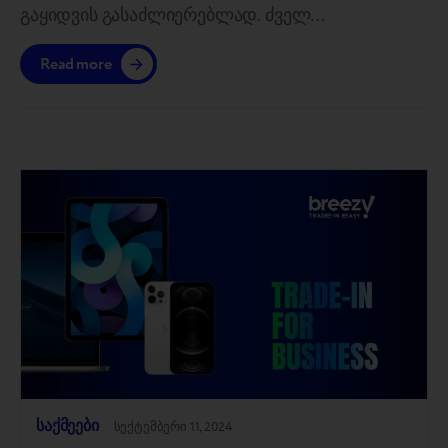
გაყიდვის გასაძლიერებლად. ძველ
მოწყობილობებზე ვაჭრობით მომხმარებლებს
Read more
შეუძლიათ დაფარონ შესყიდვების
მნიშვნელოვანი ღირებულება, რაც მათ უბიძგებს
უფრო ხშირად განახლდეს, აირჩიონ უფრო
მაღალი კლასის მოდელები და ინვესტიცია
განახორციელონ მაღალი მარჟის მქონე
ნივთებში, როგორიცაა აქსესუარები და
დამატებითი სერვისები. Trade-In პროგრამების
საუკეთესო შედეგები ხშირად მიიღწევა ახალი
მოდელების გამოშვების დროს,…
საქმეები
სექტემბერი 11, 2024