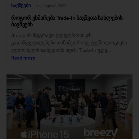
საქმეები
ნოემბერი 1, 2023
როგორ ეხმარება Trade-in ბავშვთა სახლების
ბავშვებს
Breezy ის მდგრადი ელექტრონიკის
გადაწყვეტილებები თანამედროვე ტექნოლოგიებს
უფრო ხელმისაწვდომს ხდის. Trade-In უკვე
დაეხმარა ათასობით მომხმარებელს ახალი
Read more
აღჭურვილობის შესახებ ოცნებების ახდენაში. ეს
განსაკუთრებით მნიშვნელოვანია მათთვის, ვისაც
სხვაგვარად არ შეეძლო ამის საშუალება. ერთი
ნაბიჯით წინ გადადგმული, Breezy Trade-In-ის
ინტეგრირება მოახდინა საქველმოქმედო
საქმიანობაში, ბავშვთა სახლების ნიჭიერ ბავშვებს
აძლევდა წვდომას თანამედროვე
აღჭურვილობაზე, რომელიც მათ სჭირდებათ
განათლებისთვის. ჩვენი პირველი
საქველმოქმედო…