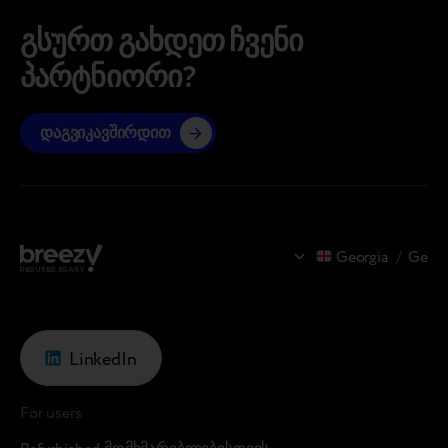
გააუმჯობესოს შეფასების ობიექტურობა და ამით
გსურთ გახდეთ ჩვენი
აღმოიფხვრას უფსკრული საწყის და საბოლოო
ფასს შორის; ლოგისტიკისა და ინვენტარის
პარტნიორი?
ნაშთების გასწორება; გააუმჯობესეთ
მომხმარებლის გამოცდილება. გამოსავალი: Trade-
დაგვიკავშირდით
In პროვაიდერის…
Georgia
/
Ge
LinkedIn
For users