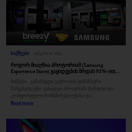
TIAR-ით, როგორც ბლოკირების KPI);
პერსონალის მომზადება; ვაჭრობასთან
დაკავშირებული ბიზნეს პროცესების ოპტიმიზაცია:
დოკუმენტაციის…
საქმეები
იანვარი 31, 2023
როგორ მიაღწია პროტორიამ (Samsung
Experience Store) გაყიდვების ზრდას 93%-ით,
მაშინ როცა ბაზარი გაიზარდა 40%-ით
მიზნები: გაზარდეთ ვაჭრობის ფინანსური
მაჩვენებლები გახადეთ პროგრამა მარტივი და
კომფორტული მომხმარებლებისა და
თანამშრომლებისთვის გაზარდეთ
Read more
მომხმარებლების ცნობიერება პროგრამისა და
მისი უპირატესობების შესახებ გამოსავალი : Trade-
In პროვაიდერის ჩანაცვლება Breezy ით იმუშავეთ
გაყიდვების პერსონალთან სარეკლამო კამპანია