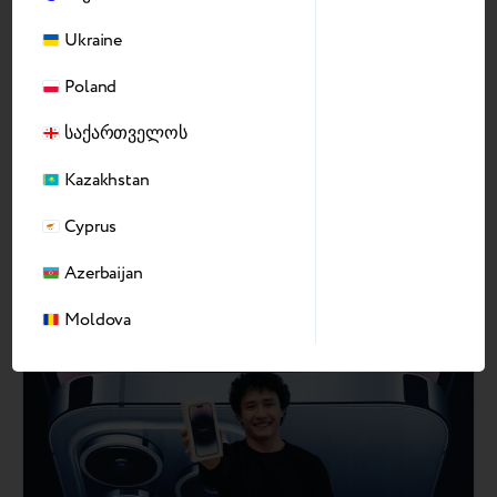
Ukraine
Poland
საქმეები
აპრილი 4, 2023
საქართველოს
როგორ ეხმარება Trade-In კლიენტებისთვის
სერვისისა და მიმზიდველობის
Kazakhstan
გაუმჯობესებაში ხარჯების შემცირებისას
მიზნები: გაზარდეთ ვაჭრობის ფინანსური
Cyprus
მაჩვენებლები უზრუნველყოს მომხმარებლის
სრულყოფილი გამოცდილება გამოსავალი:
Azerbaijan
მომხმარებელთა მოგზაურობის რუქის (CJM)
Read more
ანალიზი Trade-In-ისთვის პოტენციური
Moldova
დაბრკოლებების იდენტიფიცირებისა და
შესამცირებლად; ონლაინ არხები: ონლაინ
კალკულატორი და ინფორმაცია Trade-In-ის
შესახებ სპეციალურ შეთავაზებებზე, Mechta Guide
გვერდებზე და ა.შ.; აქტივობა მაღაზიაში:
გაყიდვების პერსონალის უნიფორმის