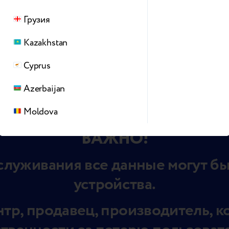
Грузия
ойки.
еред отправкой в ремонт можно найти
здесь.
Kazakhstan
Cyprus
Azerbaijan
Moldova
ВАЖНО!
служивания все данные могут бы
устройства.
тр, продавец, производитель, к