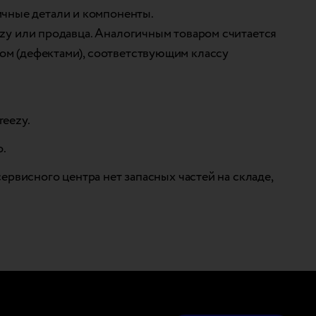
ичные детали и компоненты.
eezy или продавца. Аналогичным товаром считается
том (дефектами), соответствующим классу
reezy.
о.
ервисного центра нет запасных частей на складе,