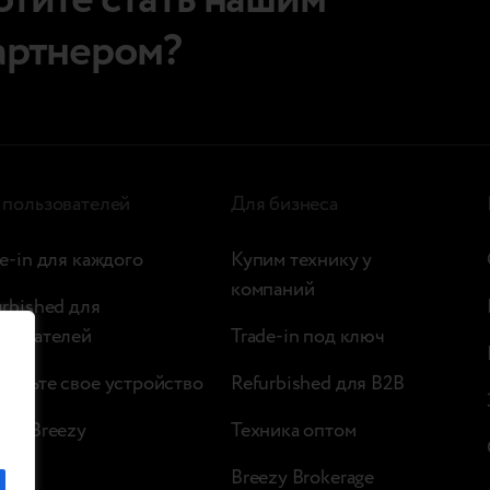
отите стать нашим
артнером?
 пользователей
Для бизнеса
e-in для каждого
Купим технику у
компаний
urbished для
ьзователей
Trade-in под ключ
верьте свое устройство
Refurbished для B2B
ейл Breezy
Техника оптом
Breezy Brokerage