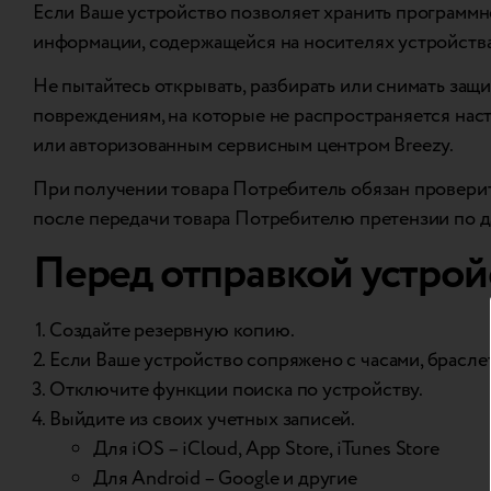
Если Ваше устройство позволяет хранить программн
информации, содержащейся на носителях устройства,
Не пытайтесь открывать, разбирать или снимать защ
повреждениям, на которые не распространяется нас
или авторизованным сервисным центром Breezy.
При получении товара Потребитель обязан проверить
после передачи товара Потребителю претензии по д
Перед отправкой устрой
Создайте резервную копию.
Если Ваше устройство сопряжено с часами, браслет
Отключите функции поиска по устройству.
Выйдите из своих учетных записей.
Для iOS – iCloud, App Store, iTunes Store
Для Android – Google и другие