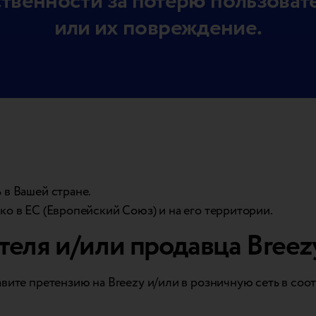
ственности за потерю пользова
или их повреждение.
 в Вашей стране.
ько в ЕС (Европейский Союз) и на его территории.
еля и/или продавца Breez
вите претензию на Breezy и/или в розничную сеть в соот