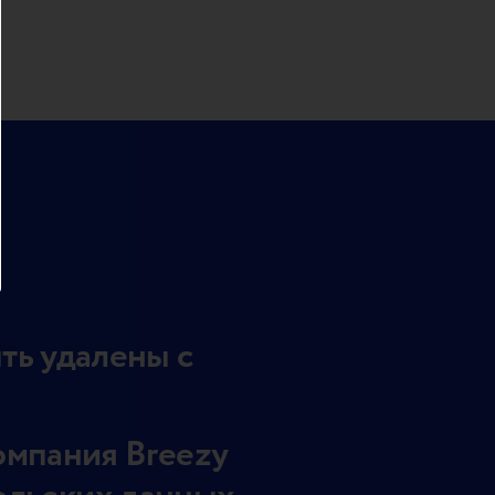
ть удалены с
омпания Breezy