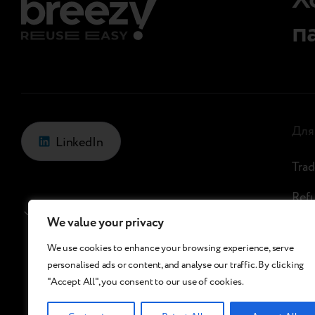
Х
п
Для
LinkedIn
Trad
Ref
Азербайджан
/
Ru
пол
We value your privacy
Про
We use cookies to enhance your browsing experience, serve
personalised ads or content, and analyse our traffic. By clicking
Рит
"Accept All", you consent to our use of cookies.