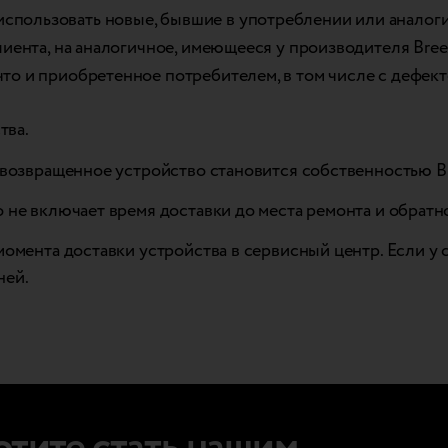
использовать новые, бывшие в употреблении или аналог
клиента, на аналогичное, имеющееся у производителя Br
что и приобретенное потребителем, в том числе с дефек
тва.
и возвращенное устройство становится собственностью B
 не включает время доставки до места ремонта и обратн
момента доставки устройства в сервисный центр. Если у с
ней.