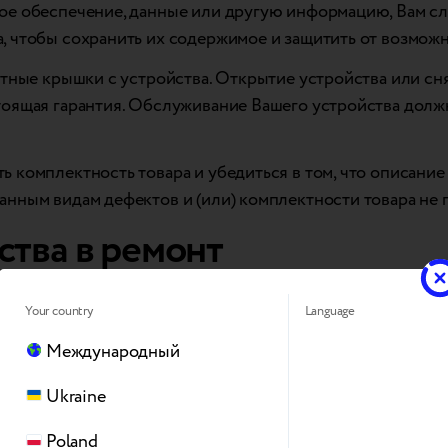
ое обеспечение, данные или другую информацию, Вам с
 чтобы сохранить их содержимое и защитить от возможн
итные крышки с устройства. Открытие устройства или с
тоящая гарантия. Обслуживание Вашего устройства дол
 комплектность товара и убедиться в том, что описание
анным видам дефектов и (или) комплектности товара не
ства в ремонт
Your country
Language
ом или другим аксессуаром, отсоедините их от пары.
Международный
Ukraine
Poland