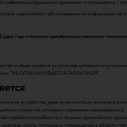
Потребитель добровольно принимает и соглашается с эт
условия гарантийного обслуживания, не информируя об 
2 (два) года с момента приобретения конечным покупате
стей и сбоев в работе устройства, которые могут возни
 пункте “НЕ ОГРАНИЧИВАЕТСЯ ГАРАНТИЕЙ”.
яется
ного на устройстве, даже если оно было включено в ко
защитные покрытия, которые со временем изнашиваются.
ной неработоспособности в течение гарантийного срока
 вмятины, сколы, трещины и повреждения в области порт