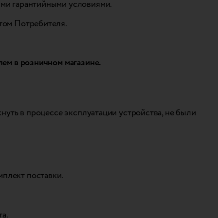
ими гарантийными условиями.
этом Потребителя.
лем в розничном магазине.
кнуть в процессе эксплуатации устройства, не были
мплект поставки.
.
а.