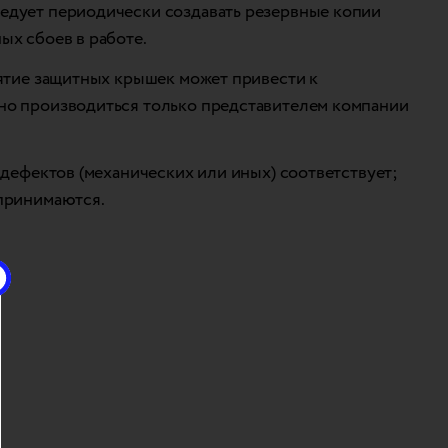
ледует периодически создавать резервные копии
ых сбоев в работе.
нятие защитных крышек может привести к
жно производиться только представителем компании
 дефектов (механических или иных) соответствует;
 принимаются.