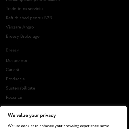
Trade-in ca serviciu
Refurbished pentru B2B
Vânzare Angro
Breezy Brokerage
Breezy
Despre noi
Carieră
Producție
Sustenabilitate
Recenzii
Blog posts
We value your privacy
Cases
We use cookies to enhance your browsing experience, serve