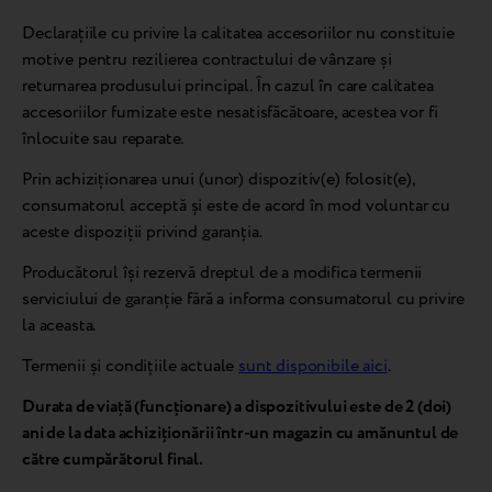
Declarațiile cu privire la calitatea accesoriilor nu constituie
motive pentru rezilierea contractului de vânzare și
returnarea produsului principal. În cazul în care calitatea
accesoriilor furnizate este nesatisfăcătoare, acestea vor fi
înlocuite sau reparate.
Prin achiziționarea unui (unor) dispozitiv(e) folosit(e),
consumatorul acceptă și este de acord în mod voluntar cu
aceste dispoziții privind garanția.
Producătorul își rezervă dreptul de a modifica termenii
serviciului de garanție fără a informa consumatorul cu privire
la aceasta.
Termenii și condițiile actuale
sunt disponibile aici
.
Durata de viață (funcționare) a dispozitivului este de 2 (doi)
ani de la data achiziționării într-un magazin cu amănuntul de
către cumpărătorul final.