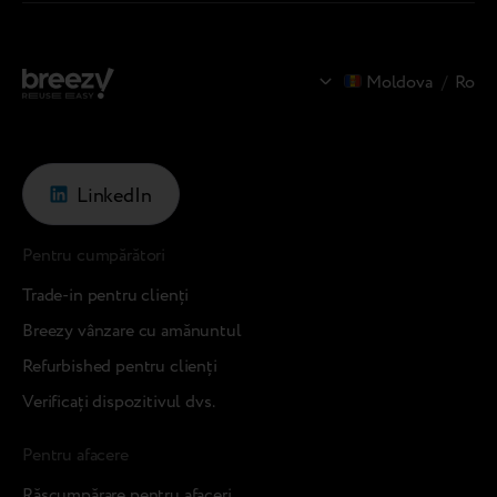
Moldova
/
Ro
LinkedIn
Pentru cumpărători
Trade-in pentru clienți
Breezy vânzare cu amănuntul
Refurbished pentru clienți
Verificați dispozitivul dvs.
Pentru afacere
Răscumpărare pentru afaceri