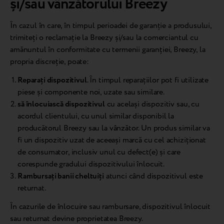
și/sau vânzătorului Breezy
În cazul în care, în timpul perioadei de garanție a produsului,
trimiteți o reclamație la Breezy și/sau la comerciantul cu
amănuntul în conformitate cu termenii garanției, Breezy, la
propria discreție, poate:
Reparați dispozitivul
. În timpul reparațiilor pot fi utilizate
piese și componente noi, uzate sau similare.
să înlocuiască dispozitivul
cu același dispozitiv sau, cu
acordul clientului, cu unul similar disponibil la
producătorul Breezy sau la vânzător. Un produs similar va
fi un dispozitiv uzat de aceeași marcă cu cel achiziționat
de consumator, inclusiv unul cu defect(e) și care
corespunde gradului dispozitivului înlocuit.
Rambursați banii cheltuiți
atunci când dispozitivul este
returnat.
În cazurile de înlocuire sau rambursare, dispozitivul înlocuit
sau returnat devine proprietatea Breezy.