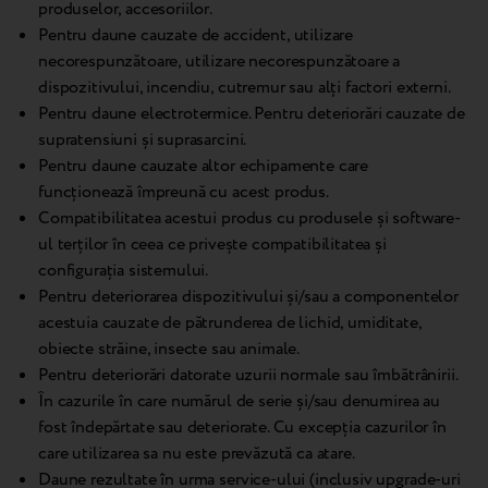
produselor, accesoriilor.
Pentru daune cauzate de accident, utilizare
necorespunzătoare, utilizare necorespunzătoare a
dispozitivului, incendiu, cutremur sau alți factori externi.
Pentru daune electrotermice. Pentru deteriorări cauzate de
supratensiuni și suprasarcini.
Pentru daune cauzate altor echipamente care
funcționează împreună cu acest produs.
Compatibilitatea acestui produs cu produsele și software-
ul terților în ceea ce privește compatibilitatea și
configurația sistemului.
Pentru deteriorarea dispozitivului și/sau a componentelor
acestuia cauzate de pătrunderea de lichid, umiditate,
obiecte străine, insecte sau animale.
Pentru deteriorări datorate uzurii normale sau îmbătrânirii.
În cazurile în care numărul de serie și/sau denumirea au
fost îndepărtate sau deteriorate. Cu excepția cazurilor în
care utilizarea sa nu este prevăzută ca atare.
Daune rezultate în urma service-ului (inclusiv upgrade-uri