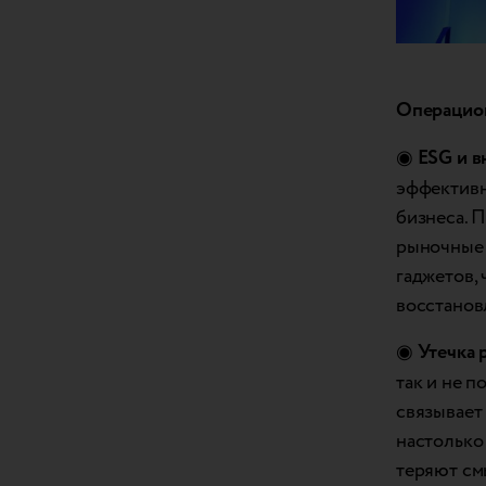
Операцион
◉
ESG и в
эффективн
бизнеса. П
рыночные 
гаджетов,
восстанов
◉
Утечка 
так и не 
связывает
настолько
теряют см