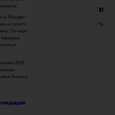
инсайты.
duct Manager
уже не просто
темы. По мере
 барьеров
затель и
номики 2026
ованных
хабов Индии и
солидации