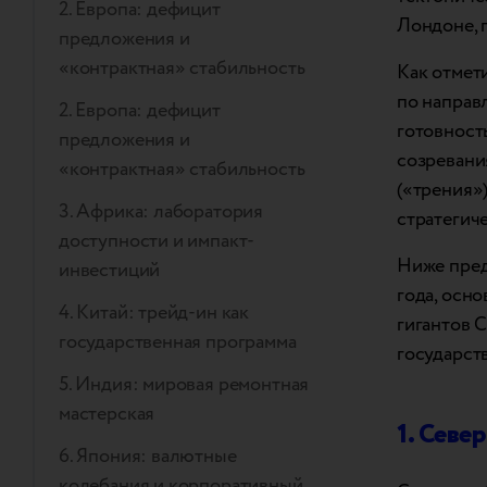
2. Европа: дефицит
Лондоне, 
предложения и
«контрактная» стабильность
Как отмет
по направ
2. Европа: дефицит
готовност
предложения и
созревани
«контрактная» стабильность
(«трения»
3. Африка: лаборатория
стратегич
доступности и импакт-
Ниже пред
инвестиций
года, осн
4. Китай: трейд-ин как
гигантов 
государственная программа
государст
5. Индия: мировая ремонтная
мастерская
1. Севе
6. Япония: валютные
колебания и корпоративный