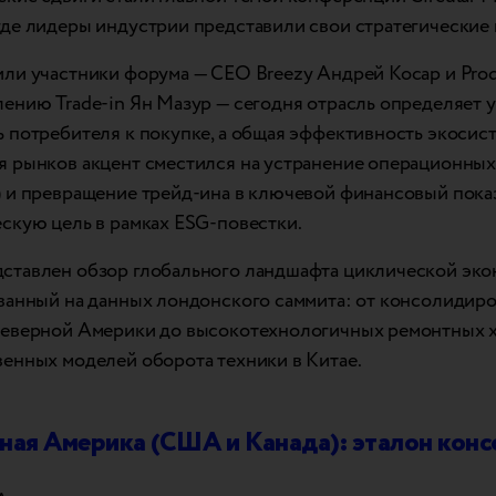
где лидеры индустрии представили свои стратегические 
или участники форума — СЕО Breezy Андрей Косар и Pro
лению Trade-in Ян Мазур — сегодня отрасль определяет 
ь потребителя к покупке, а общая эффективность экосис
я рынков акцент сместился на устранение операционных
) и превращение трейд-ина в ключевой финансовый пока
ескую цель в рамках ESG-повестки.
ставлен обзор глобального ландшафта циклической эко
ованный на данных лондонского саммита: от консолидир
Северной Америки до высокотехнологичных ремонтных 
венных моделей оборота техники в Китае.
рная Америка (США и Канада): эталон кон