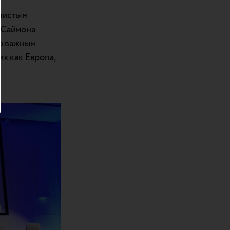
чистым
 Саймона
но важным
х как Европа,