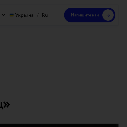
Украина
/
Ru
Напишите нам
ц»