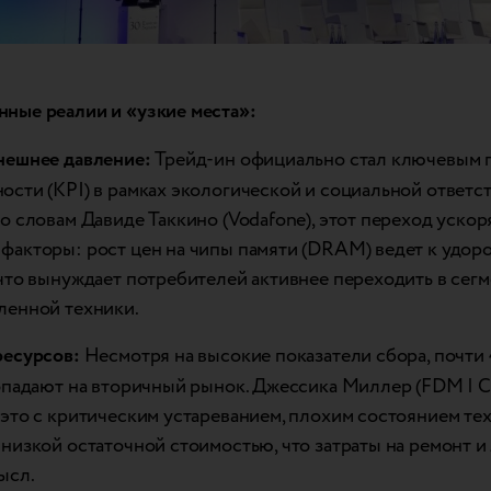
ные реалии и «узкие места»:
нешнее давление:
Трейд-ин официально стал ключевым 
ости (KPI) в рамках экологической и социальной ответс
о словам Давиде Таккино (Vodafone), этот переход ускор
факторы: рост цен на чипы памяти (DRAM) ведет к удо
 что вынуждает потребителей активнее переходить в сегм
ленной техники.
ресурсов:
Несмотря на высокие показатели сбора, почти
попадают на вторичный рынок. Джессика Миллер (FDM | CC
 это с критическим устареванием, плохим состоянием те
 низкой остаточной стоимостью, что затраты на ремонт и
ысл.