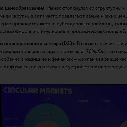
с ценообразования:
Рынок столкнулся со структурным
чием: крупные сети часто предлагают самые низкие цены
лерам приходится жестко субсидировать трейд-ин, чтобы
оспособность и стимулировать продажи новых моделей.
а корпоративного сектора (B2B):
В сегменте лизинга и 
 циклом уровень возврата превышает 70%. Однако из-за
особенно в медицине и финансах — компании все еще час
ают физическое уничтожение устройств их перепродаже