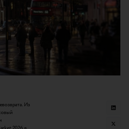
возврата. Из
совый
и
arket 2026 в