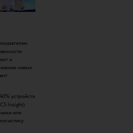
показателем
твенности
яют и
рожанию новых
ент
 40% устройств
S Insight)
хники или
 логистику