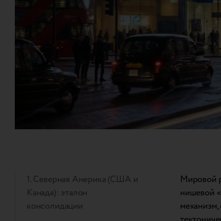
1. Северная Америка (США и
Мировой р
Канада): эталон
нишевой «
консолидации
механизм,
тектониче