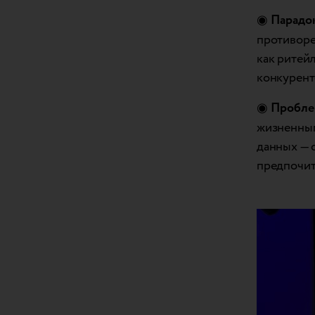
◉
Парадок
противоре
как ритей
конкурент
◉
Проблем
жизненным
данных — 
предпочит