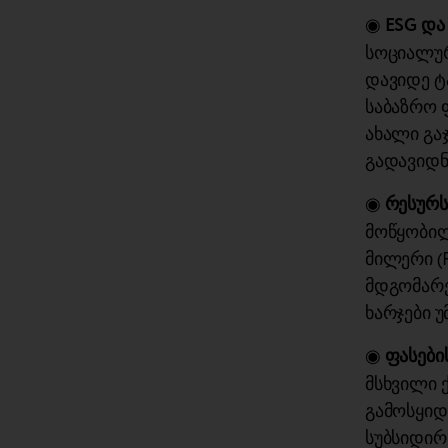
◉
ESG და
სოციალურ
დავიდე ტა
საბაზრო 
ახალი გა
გადავიდნ
◉
რესურს
მოწყობილ
მილერი (F
მდგომარე
ხარჯები უ
◉
ფასები
მსხვილი 
გამოსყიდ
სუბსიდირ