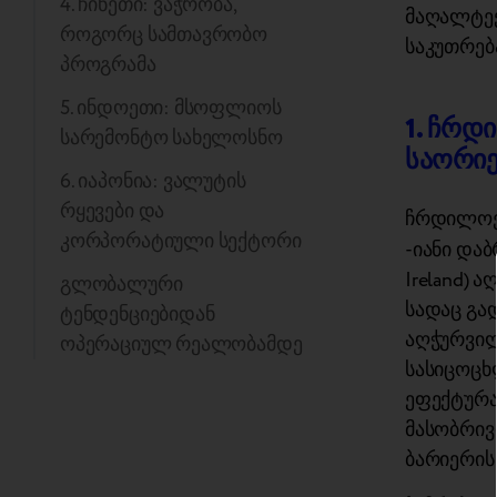
4. ჩინეთი: ვაჭრობა,
მაღალტექ
როგორც სამთავრობო
საკუთრებ
პროგრამა
5. ინდოეთი: მსოფლიოს
1. ჩრდ
სარემონტო სახელოსნო
საორიე
6. იაპონია: ვალუტის
რყევები და
ჩრდილოეთ
კორპორატიული სექტორი
-იანი და
Ireland) 
გლობალური
სადაც გა
ტენდენციებიდან
აღჭურვილ
ოპერაციულ რეალობამდე
სასიცოცხ
ეფექტურა
მასობრივ
ბარიერის