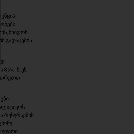
ენცია:
ლობებს
ვს, მიიღონ
ის გადაცემის
ად
 85%-ს. ეს
უთრებით
ტები
ნალიტიკოს
კა რესურსების
მქონე
აკუთარი