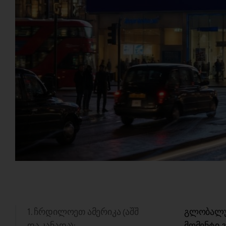
1. ჩრდილოეთ ამერიკა (აშშ
გლობალურ
და კანადა):
მომენტი გ