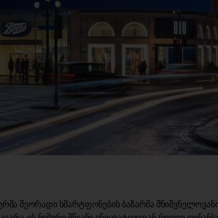
მა მეორადი სმარტფონების ბაზარმა მნიშვნელოვანი
აიარა. ის ნიშური მწვანე ინიციატივიდან რთულ ფინანს