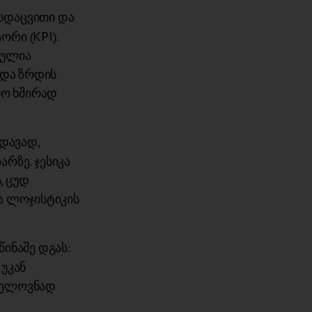
სდაცვითი და
რი (KPI).
ბულია
რდა ზრდის
რო ხშირად
დავად,
რზე. ჯესიკა
, ცუდ
ა ლოჯისტიკის
ინაშე დგას:
უკან
ნელოვნად