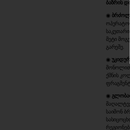
ბაზრის დ
◉
ბრძოლა
ოპერატორ
საკუთარი
მეტი მოგე
გარეშე.
◉
უკიდურე
მონოლითუ
ქმნის კო
ფრაგმენტ
◉
გლობა
მაღალტექ
საიმონ ბრ
სასიცოცხ
რეგიონებ