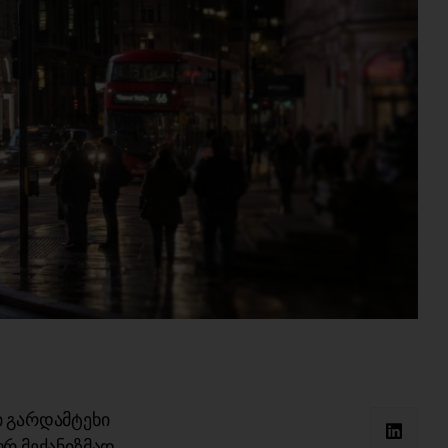
 გარდამტეხი
ურ მექანიზმად