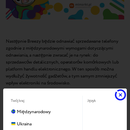
Następnie Breezy będzie odnawiać sprzedawane telefony
zgodnie z międzynarodowymi wymogami dotyczącymi
odnawiania, a następnie zwracać je na rynek: do
sprzedawców detalicznych, operatorów komórkowych lub
platform handlu elektronicznego. W ten sposób można
wydłużyć żywotność gadżetów, a tym samym zmniejszyć
wpływ elektroniki na środowisko.
Twój kraj
Język
Najnowsze badania firmy Canalys
wynika, że w 1. kwartale
Międzynarodowy
2023 r. globalna sprzedaż smartfonów wyniesie 269,8 mln
sztuk. Biorąc pod uwagę, że klienci aktualizują swoje
Ukraina
telefony co 18 miesięcy, znaczna część tych gadżetów