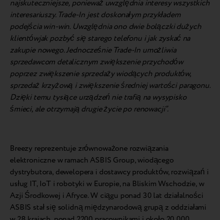
najskuteczniejsze, ponieważ uwzględnia interesy wszystkich
interesariuszy. Trade-In jest doskonałym przykładem
podejścia win-win. Uwzględnia ono
dwie bolączki dużych
klientów
jak pozbyć się starego telefonu i jak zyskać na
zakupie nowego. Jednocześnie Trade-In umożliwia
sprzedawcom detalicznym zwiększenie przychodów
poprzez zwiększenie sprzedaży wiodących produktów,
sprzedaż krzyżową i zwiększenie średniej wartości paragonu.
Dzięki temu tysiące urządzeń nie trafią na wysypisko
śmieci, ale otrzymają drugie życie po renowacji”.
Breezy reprezentuje zrównoważone rozwiązania
elektroniczne w ramach ASBIS Group, wiodącego
dystrybutora, dewelopera i dostawcy produktów, rozwiązań i
usług IT, IoT i robotyki w Europie, na Bliskim Wschodzie, w
Azji Środkowej i Afryce. W ciągu ponad 30 lat działalności
ASBIS stał się solidną międzynarodową grupą z oddziałami
w 28 krajach, ponad 2200 pracownikami i około 20 000