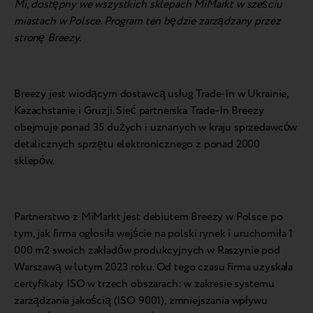
Mi, dostępny we wszystkich sklepach MiMarkt w sześciu
miastach w Polsce. Program ten będzie zarządzany przez
stronę Breezy.
Breezy jest wiodącym dostawcą usług Trade-In w Ukrainie,
Kazachstanie i Gruzji. Sieć partnerska Trade-In Breezy
obejmuje ponad 35 dużych i uznanych w kraju sprzedawców
detalicznych sprzętu elektronicznego z ponad 2000
sklepów.
Partnerstwo z MiMarkt jest debiutem Breezy w Polsce po
tym, jak firma ogłosiła wejście na polski rynek i uruchomiła 1
000 m2 swoich zakładów produkcyjnych w Raszynie pod
Warszawą w lutym 2023 roku. Od tego czasu firma uzyskała
certyfikaty ISO w trzech obszarach: w zakresie systemu
zarządzania jakością (ISO 9001), zmniejszania wpływu