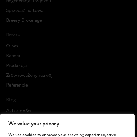
Regeneracja urządzeń
Sprzedaż hurtowa
Breezy Brokerage
Breezy
О nas
Kariera
Produkcja
Zrównoważony rozwój
Referencje
Blog
Aktualności
Studia przypadku
We value your privacy
Media o nas
We use cookies to enhance your browsing experience, serve