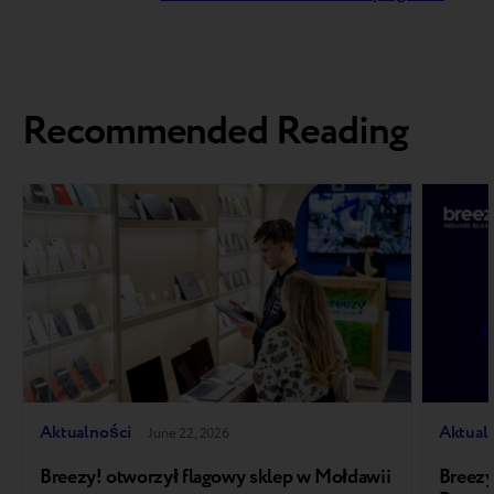
Recommended Reading
Aktualności
Aktual
June 22, 2026
Breezy! otworzył flagowy sklep w Mołdawii
Breezy