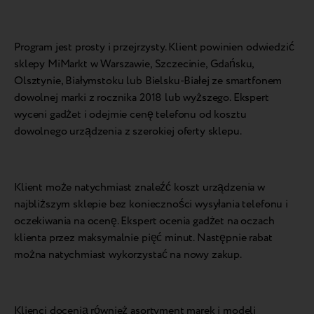
Program jest prosty i przejrzysty. Klient powinien odwiedzić
sklepy MiMarkt w Warszawie, Szczecinie, Gdańsku,
Olsztynie, Białymstoku lub Bielsku-Białej ze smartfonem
dowolnej marki z rocznika 2018 lub wyższego. Ekspert
wyceni gadżet i odejmie cenę telefonu od kosztu
dowolnego urządzenia z szerokiej oferty sklepu.
Klient może natychmiast znaleźć koszt urządzenia w
najbliższym sklepie bez konieczności wysyłania telefonu i
oczekiwania na ocenę. Ekspert ocenia gadżet na oczach
klienta przez maksymalnie pięć minut. Następnie rabat
można natychmiast wykorzystać na nowy zakup.
Klienci docenią również asortyment marek i modeli