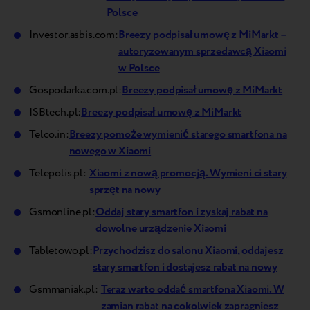
Polsce
Investor.asbis.com:
Breezy podpisał umowę z MiMarkt –
autoryzowanym sprzedawcą Xiaomi
w Polsce
Gospodarka.com.pl:
Breezy podpisał umowę z MiMarkt
ISBtech.pl:
Breezy podpisał umowę z MiMarkt
Telco.in:
Breezy pomoże wymienić starego smartfona na
nowego w Xiaomi
Telepolis.pl:
Xiaomi z nową promocją. Wymieni ci stary
sprzęt na nowy
Gsmonline.pl:
Oddaj stary smartfon i zyskaj rabat na
dowolne urządzenie Xiaomi
Tabletowo.pl:
Przychodzisz do salonu Xiaomi, oddajesz
stary smartfon i dostajesz rabat na nowy
Gsmmaniak.pl:
Teraz warto oddać smartfona Xiaomi. W
zamian rabat na cokolwiek zapragniesz