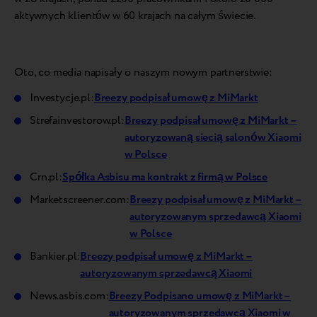
aktywnych klientów w 60 krajach na całym świecie.
Oto, co media napisały o naszym nowym partnerstwie:
Investycje.pl:
Breezy podpisał umowę z MiMarkt
Strefainvestorow.pl:
Breezy podpisał umowę z MiMarkt –
autoryzowaną siecią salonów Xiaomi
w Polsce
Crn.pl:
Spółka Asbisu ma kontrakt z firmą w Polsce
Marketscreener.com:
Breezy podpisał umowę z MiMarkt –
autoryzowanym sprzedawcą Xiaomi
w Polsce
Bankier.pl:
Breezy podpisał umowę z MiMarkt –
autoryzowanym sprzedawcą Xiaomi
News.asbis.com:
Breezy Podpisano umowę z MiMarkt –
autoryzowanym sprzedawcą Xiaomi w