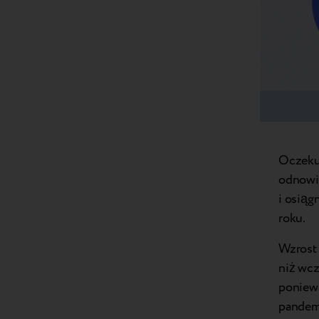
Oczekuj
odnowi
i osiąg
roku.
Wzrost 
niż wc
poniewa
pandemi