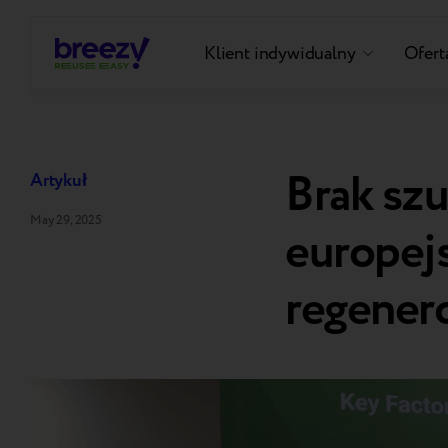
Klient indywidualny
Oferta
Brak sz
Artykuł
May 29, 2025
europej
regener