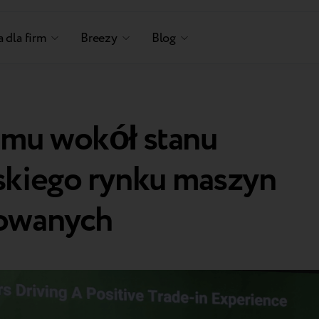
 dla firm
Breezy
Blog
umu wokół stanu
skiego rynku maszyn
owanych