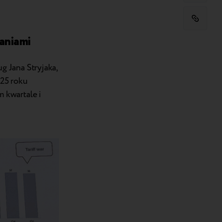
aniami
 Jana Stryjaka,
025 roku
 kwartale i