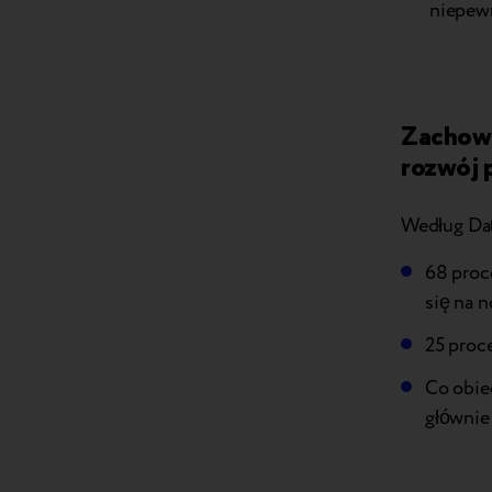
niepew
Zachowa
rozwój p
Według Dat
68 proc
się na n
25 proc
Co obie
głównie