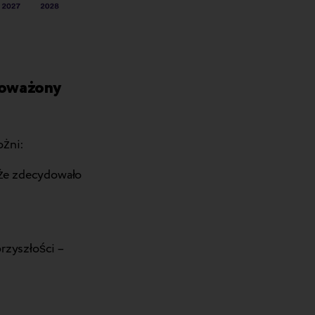
noważony
ożni:
 że zdecydowało
rzyszłości –