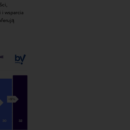
ci,
 i wsparcia
oferują