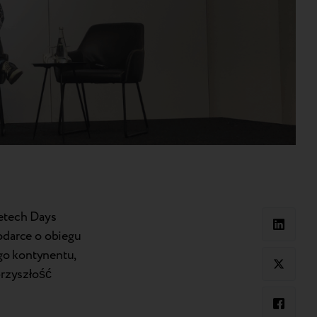
Retech Days
odarce o obiegu
go kontynentu,
przyszłość