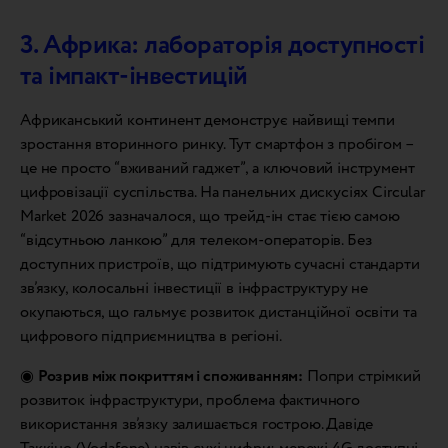
3. Африка: лабораторія доступності
та імпакт-інвестицій
Африканський континент демонструє найвищі темпи
зростання вторинного ринку. Тут смартфон з пробігом –
це не просто “вживаний гаджет”, а ключовий інструмент
цифровізації суспільства. На панельних дискусіях Circular
Market 2026 зазначалося, що трейд-ін стає тією самою
“відсутньою ланкою” для телеком-операторів. Без
доступних пристроїв, що підтримують сучасні стандарти
зв’язку, колосальні інвестиції в інфраструктуру не
окупаються, що гальмує розвиток дистанційної освіти та
цифрового підприємництва в регіоні.
◉
Розрив між покриттям і споживанням:
Попри стрімкий
розвиток інфраструктури, проблема фактичного
використання зв’язку залишається гострою. Давіде