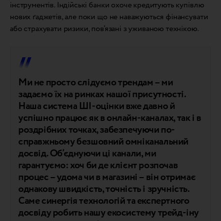
інструментів. Індійські банки охоче кредитують купівлю
нових ґаджетів, але поки що не наважуються фінансувати
або страхувати ризики, пов’язані з уживаною технікою.
Ми не просто слідуємо трендам – ми
задаємо їх на ринках нашої присутності.
Наша система ШІ-оцінки вже давно й
успішно працює як в онлайн-каналах, так і в
роздрібних точках, забезпечуючи по-
справжньому безшовний омніканальний
досвід. Об’єднуючи ці канали, ми
гарантуємо: хоч би де клієнт розпочав
процес – удома чи в магазині – він отримає
однакову швидкість, точність і зручність.
Саме синергія технологій та експертного
досвіду робить нашу екосистему трейд-іну