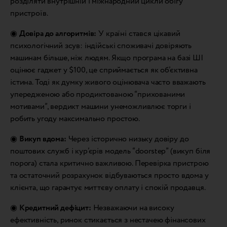
розділяти внутрішній і міжнародний цикли обігу
пристроїв.
◉
Довіра до алгоритмів:
У країні стався цікавий
психологічний зсув: індійські споживачі довіряють
машинам більше, ніж людям. Якщо програма на базі ШІ
оцінює гаджет у $100, це сприймається як об’єктивна
істина. Тоді як думку живого оцінювача часто вважають
упередженою або продиктованою “прихованими
мотивами”, вердикт машини унеможливлює торги і
робить угоду максимально простою.
◉
Викуп вдома:
Через історично низьку довіру до
поштових служб і кур’єрів модель “doorstep” (викуп біля
порога) стала критично важливою. Перевірка пристрою
та остаточний розрахунок відбуваються просто вдома у
клієнта, що гарантує миттєву оплату і спокій продавця.
◉
Кредитний дефіцит:
Незважаючи на високу
ефективність, ринок стикається з нестачею фінансових