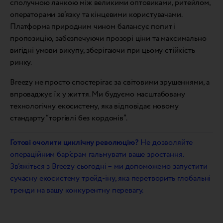
сполучною ланкою між великими оптовиками, ритейлом,
операторами зв’язку та кінцевими користувачами.
Платформа природним чином балансує попит і
пропозицію, забезпечуючи прозорі ціни та максимально
вигідні умови викупу, зберігаючи при цьому стійкість
ринку.
Breezy не просто спостерігає за світовими зрушеннями, а
впроваджує їх у життя. Ми будуємо масштабовану
технологічну екосистему, яка відповідає новому
стандарту “торгівлі без кордонів”.
Готові очолити циклічну революцію?
Не дозволяйте
операційним бар’єрам гальмувати ваше зростання.
Зв’яжіться з Breezy сьогодні – ми допоможемо запустити
сучасну екосистему трейд-іну, яка перетворить глобальні
тренди на вашу конкурентну перевагу.