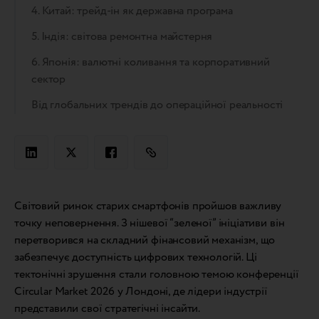
4. Китай: трейд-ін як державна програма
5. Індія: світова ремонтна майстерня
6. Японія: валютні коливання та корпоративний
сектор
Від глобальних трендів до операційної реальності
Світовий ринок старих смартфонів пройшов важливу
точку неповернення. З нішевої “зеленої” ініціативи він
перетворився на складний фінансовий механізм, що
забезпечує доступність цифрових технологій. Ці
тектонічні зрушення стали головною темою конференції
Circular Market 2026 у Лондоні, де лідери індустрії
представили свої стратегічні інсайти.