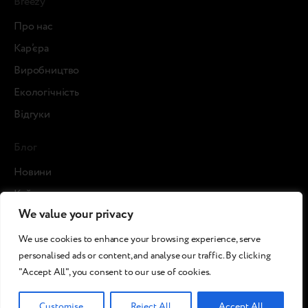
Breezy
Про нас
Кар’єра
Виробництво
Екологічність
Відгуки
Блог
Новини
Кейси
We value your privacy
Статті
ЗМІ про нас
We use cookies to enhance your browsing experience, serve
personalised ads or content, and analyse our traffic. By clicking
"Accept All", you consent to our use of cookies.
©2026 Breezy!. Всі права захищені.
Умови та
Політика використання
Політика
Customise
Reject All
Accept All