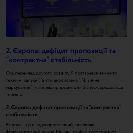
2. Європа: дефіцит пропозиції та
“контрактна” стабільність
Ось переклад другого розділу. Я постарався замінити
технічні кальки (“витік екосистеми”, “фізичне
маркування”) на більш природні для бізнес-середовища
терміни.
2. Європа: дефіцит пропозиції та “контрактна”
стабільність
Європа – це швидкозростаючий, але вкрай
фрагментований ринок. Він, як і раніше, поступається