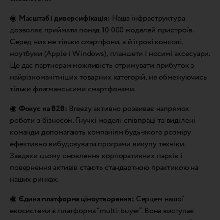
◉
Масштаб і диверсифікація:
Наша інфраструктура
дозволяє приймати понад 10 000 моделей пристроїв.
Серед них не тільки смартфони, а й ігрові консолі,
ноутбуки (Apple і Windows), планшети і носимі аксесуари.
Це дає партнерам можливість отримувати прибуток з
найрізноманітніших товарних категорій, не обмежуючись
тільки флагманськими смартфонами.
◉
Фокус на B2B:
Breezy активно розвиває напрямок
роботи з бізнесом. Гнучкі моделі співпраці та виділені
команди допомагають компаніям будь-якого розміру
ефективно вибудовувати програми викупу техніки.
Завдяки цьому оновлення корпоративних парків і
повернення активів стають стандартною практикою на
наших ринках.
◉
Єдина платформа ціноутворення:
Серцем нашої
екосистеми є платформа “multi-buyer”. Вона виступає