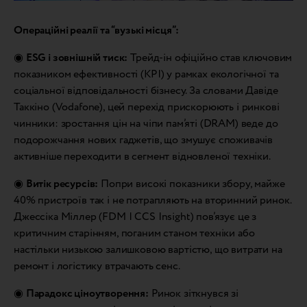
Операційні реалії та “вузькі місця”:
◉
ESG і зовнішній тиск:
Трейд-ін офіційно став ключовим
показником ефективності (KPI) у рамках екологічної та
соціальної відповідальності бізнесу. За словами Давіде
Таккіно (Vodafone), цей перехід прискорюють і ринкові
чинники: зростання цін на чіпи пам’яті (DRAM) веде до
подорожчання нових гаджетів, що змушує споживачів
активніше переходити в сегмент відновленої техніки.
◉
Витік ресурсів:
Попри високі показники збору, майже
40% пристроїв так і не потрапляють на вторинний ринок.
Джессіка Міллер (FDM | CCS Insight) пов’язує це з
критичним старінням, поганим станом техніки або
настільки низькою залишковою вартістю, що витрати на
ремонт і логістику втрачають сенс.
◉
Парадокс ціноутворення:
Ринок зіткнувся зі