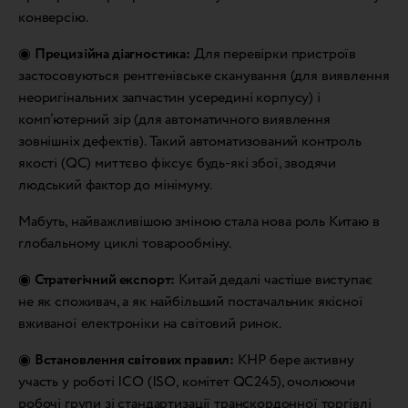
конверсію.
◉
Прецизійна діагностика:
Для перевірки пристроїв
застосовуються рентгенівське сканування (для виявлення
неоригінальних запчастин усередині корпусу) і
комп’ютерний зір (для автоматичного виявлення
зовнішніх дефектів). Такий автоматизований контроль
якості (QC) миттєво фіксує будь-які збої, зводячи
людський фактор до мінімуму.
Мабуть, найважливішою зміною стала нова роль Китаю в
глобальному циклі товарообміну.
◉
Стратегічний експорт:
Китай дедалі частіше виступає
не як споживач, а як найбільший постачальник якісної
вживаної електроніки на світовий ринок.
◉
Встановлення світових правил:
КНР бере активну
участь у роботі ІСО (ISO, комітет QC245), очолюючи
робочі групи зі стандартизації транскордонної торгівлі