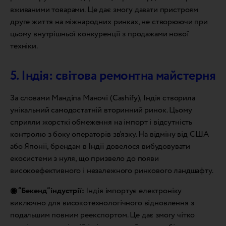
вживаними товарами. Це дає змогу давати пристроям
друге життя на міжнародних ринках, не створюючи при
цьому внутрішньої конкуренції з продажами нової
техніки.
5. Індія: світова ремонтна майстерня
За словами Мандіпа Маночі (Cashify), Індія створила
унікальний самодостатній вторинний ринок. Цьому
сприяли жорсткі обмеження на імпорт і відсутність
контролю з боку операторів зв’язку. На відміну від США
або Японії, брендам в Індії довелося вибудовувати
екосистеми з нуля, що призвело до появи
високоефективного і незалежного ринкового ландшафту.
◉ “Бекенд” індустрії:
Індія імпортує електроніку
виключно для високотехнологічного відновлення з
подальшим повним реекспортом. Це дає змогу чітко