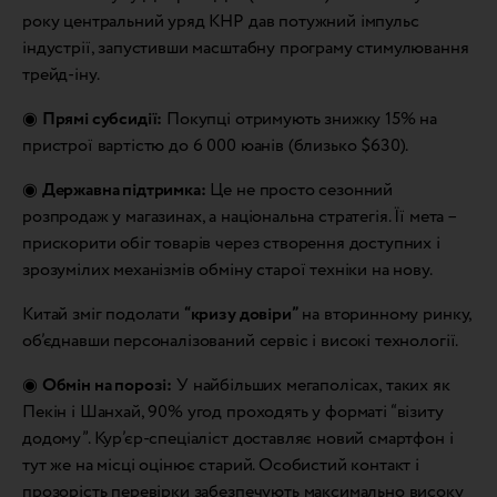
року центральний уряд КНР дав потужний імпульс
індустрії, запустивши масштабну програму стимулювання
трейд-іну.
◉
Прямі субсидії:
Покупці отримують знижку 15% на
пристрої вартістю до 6 000 юанів (близько $630).
◉
Державна підтримка:
Це не просто сезонний
розпродаж у магазинах, а національна стратегія. Її мета –
прискорити обіг товарів через створення доступних і
зрозумілих механізмів обміну старої техніки на нову.
Китай зміг подолати
“кризу довіри”
на вторинному ринку,
об’єднавши персоналізований сервіс і високі технології.
◉
Обмін на порозі:
У найбільших мегаполісах, таких як
Пекін і Шанхай, 90% угод проходять у форматі “візиту
додому”. Кур’єр-спеціаліст доставляє новий смартфон і
тут же на місці оцінює старий. Особистий контакт і
прозорість перевірки забезпечують максимально високу