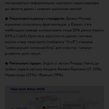
поглинаються неформальним сектором через недовіру
до захисту даних і низьких оціночних виплат.
◉
Розрізненість ринку і стандартів:
Джесс Міллер
відзначає колосальну фрагментацію: у Європі п’ять
найбільших гравців контролюють лише 20% ринку (проти
85% у США). Крім того, відсутність єдиної системи
оцінки стану пристроїв (грейдингу “A+/B”) створює
“неймовірний головний біль” для клієнтів і гальмує
розвиток усієї галузі.
◉
Регіональні лідери:
Згідно зі звітом Рікардо Чанга, до
трійки лідерів регіону входять Велика Британія (21-25%),
Нідерланди (23%) і Франція (19%).