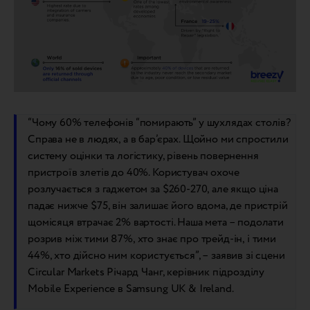
“Чому 60% телефонів “помирають” у шухлядах столів?
Справа не в людях, а в бар’єрах. Щойно ми спростили
систему оцінки та логістику, рівень повернення
пристроїв злетів до 40%. Користувач охоче
розлучається з гаджетом за $260-270, але якщо ціна
падає нижче $75, він залишає його вдома, де пристрій
щомісяця втрачає 2% вартості. Наша мета – подолати
розрив між тими 87%, хто знає про трейд-ін, і тими
44%, хто дійсно ним користується”, – заявив зі сцени
Circular Markets Річард Чанг, керівник підрозділу
Mobile Experience в Samsung UK & Ireland.