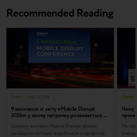
Recommended Reading
Статті
Статті
July 23, 2026
9 висновків зі звіту «Mobile Disrupt
Чому І
2026»: у якому напрямку розвивається
проми
світовий ринок пристроїв у програмах
Щороку виставка Mobile Disrupt збирає
Ми зіб
Trade-in та Refurbished
провідних світових виробників смартфонів,
пленар