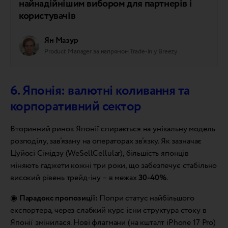
найнадійнішим вибором для партнерів і
користувачів
Ян Мазур
Product Manager за напрямом Trade-in у Breezy
6. Японія: валютні коливання та
корпоративний сектор
Вторинний ринок Японії спирається на унікальну модель
розподілу, зав’язану на операторах зв’язку. Як зазначає
Цуйосі Сімідзу (WeSellCellular), більшість японців
міняють гаджети кожні три роки, що забезпечує стабільно
високий рівень трейд-іну – в межах
30-40%
.
◉
Парадокс пропозиції:
Попри статус найбільшого
експортера, через слабкий курс ієни структура стоку в
Японії змінилася. Нові флагмани (на кшталт iPhone 17 Pro)