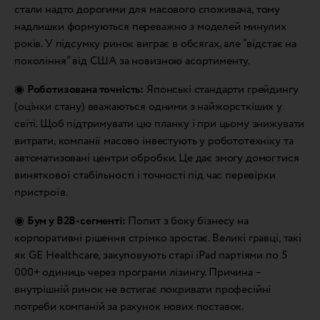
стали надто дорогими для масового споживача, тому
надлишки формуються переважно з моделей минулих
років. У підсумку ринок виграє в обсягах, але “відстає на
покоління” від США за новизною асортименту.
◉
Роботизована точність:
Японські стандарти грейдингу
(оцінки стану) вважаються одними з найжорсткіших у
світі. Щоб підтримувати цю планку і при цьому знижувати
витрати, компанії масово інвестують у робототехніку та
автоматизовані центри обробки. Це дає змогу домогтися
виняткової стабільності і точності під час перевірки
пристроїв.
◉
Бум у B2B-сегменті:
Попит з боку бізнесу на
корпоративні рішення стрімко зростає. Великі гравці, такі
як GE Healthcare, закуповують старі iPad партіями по 5
000+ одиниць через програми лізингу. Причина –
внутрішній ринок не встигає покривати професійні
потреби компаній за рахунок нових поставок.