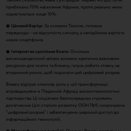
Таккіно (Vodafone) навів сухі цифри: мережі 4G доступні
приблизно 70% населення Африки, проте реально ними
користуються лише 10%.
◉
Ціновий бар’єр:
За словами Таккіно, головна
перешкода – не відсутність сигналу, а непідйомна вартість
нових смартфонів.
◉
Інтернет як суспільне благо:
Оскільки
високошвидкісний зв’язок визнано критично важливим
ресурсом для освіти та бізнесу, галузь робить ставку на
вторинний ринок, щоб подолати цей цифровий розрив.
Breezy відіграє ключову роль у цій трансформації,
впроваджуючи в Південній Африці високотехнологічні
партнерства. Ці ініціативи безпосередньо сприяють
досягненню Цілі сталого розвитку ООН №9, скорочуючи
“цифровий розрив” і забезпечуючи широкий доступ до
інформаційних технологій.