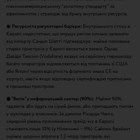
північноамериканському “золотому стандарту” за
ефективністю і страждає від браку внутрішніх ресурсів.
◉
Ресурсні та регуляторні бар’єри:
Внутрішнього стоку в
Європі недостатньо, що змушує регіон сильно залежати
від імпорту. Сандіп Шетті підтверджує: майже половина
старих пристроїв у Європі ввозиться ззовні. Однак
Давіде Таккіно (Vodafone) вказує на серйозну перешкоду:
багато операторів відмовляються від постачань зі США
або Японії через відсутність фізичного знака СЕ на
корпусі, навіть якщо відповідну сертифікацію прописано
в прошивці пристрою.
◉ “Витік” у неформальний сектор (90%):
Майже 90%
гаджетів або йдуть на сірий ринок, або припадають пилом
у шухлядах у власників. За даними Рікардо Чанга,
середній рівень проникнення трейд-іну в Європі
становить лише 10% (у Німеччині – 9%). Саймон Брайант
оцінює щорічні втрати в 1,2 млрд пристроїв, які