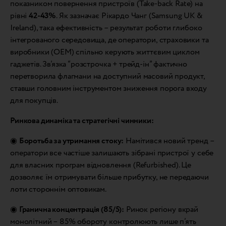
показником повернення пристроїв (Take-back Rate) на
рівні
42-43%
. Як зазначає Рікардо Чанг (Samsung UK &
Ireland), така ефективність – результат роботи глибоко
інтегрованого середовища, де оператори, страховики та
виробники (OEM) спільно керують життєвим циклом
гаджетів. Зв’язка “розстрочка + трейд-ін” фактично
перетворила флагмани на доступний масовий продукт,
ставши головним інструментом зниження порога входу
для покупців.
Ринкова динаміка та стратегічні чинники:
◉
Боротьба за утримання стоку:
Намітився новий тренд –
оператори все частіше залишають зібрані пристрої у себе
для власних програм відновлення (Refurbished). Це
дозволяє їм отримувати більше прибутку, не передаючи
лоти стороннім оптовикам.
◉
Гранична концентрація (85/5):
Ринок регіону вкрай
монолітний – 85% обороту контролюють лише п’ять