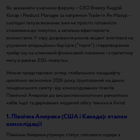
Як зазначили учасники форуму – СЕО Breezy Андрій
Косар і Product Manager за напрямом Trade-in Ян Мазур –
сьогодні галузь визначає вже не просто готовність
споживача до покупки, а загальна ефективність
екосистеми. У міру дозрівання ринків акцент змістився на
усунення операційних бар’єрів (“тертя”) і перетворення
трейд-іну на ключовий фінансовий показник і стратегічну
мету в рамках ESG-повістки.
Нижче представлено огляд глобального ландшафту
циклічної економіки 2026 року, ґрунтований на даних
лондонського саміту: від консолідованих гігантів
Північної Америки до високотехнологічних ремонтних
хабів Індії та державних моделей обігу техніки в Китаї.
1. Північна Америка (США і Канада): еталон
консолідації
Північна Америка утримує статус світового лідера з