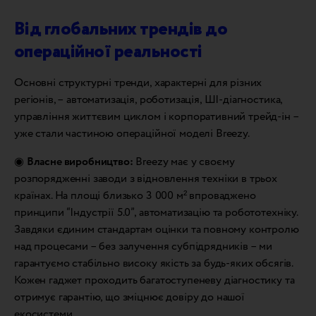
Від глобальних трендів до
операційної реальності
Основні структурні тренди, характерні для різних
регіонів, – автоматизація, роботизація, ШІ-діагностика,
управління життєвим циклом і корпоративний трейд-ін –
уже стали частиною операційної моделі Breezy.
◉
Власне виробництво:
Breezy має у своєму
розпорядженні заводи з відновлення техніки в трьох
країнах. На площі близько 3 000 м² впроваджено
принципи “Індустрії 5.0”, автоматизацію та робототехніку.
Завдяки єдиним стандартам оцінки та повному контролю
над процесами – без залучення субпідрядників – ми
гарантуємо стабільно високу якість за будь-яких обсягів.
Кожен гаджет проходить багатоступеневу діагностику та
отримує гарантію, що зміцнює довіру до нашої
екосистеми.