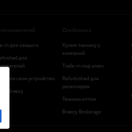
 пользователей
Для бизнеса
e-in для каждого
Купим технику у
компаний
urbished для
ьзователей
Trade-in под ключ
верьте свое устройство
Refurbished для
реселлеров
ейл Breezy
Техника оптом
Breezy Brokerage