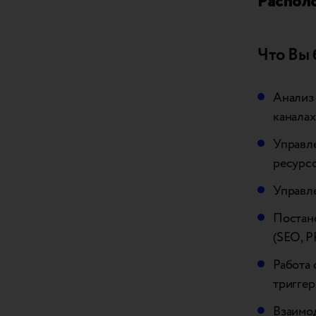
Распол
Что Вы 
Анализ 
каналах
Управле
ресурсо
Управле
Постано
(SEO, P
Работа 
триггер
Взаимо