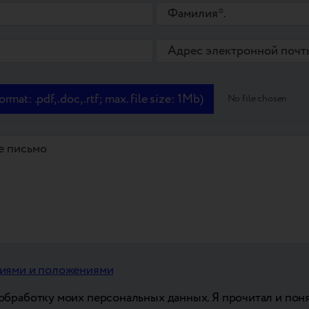
mat: .pdf, .doc, .rtf; max. file size: 1Mb)
No file chosen
иями и положениями
 обработку моих персональных данных. Я прочитал и по