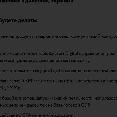
ожение: Удаленно
,
Украина
будете делать:
рынка, продукта и маркетинговых коммуникаций конкурен
;
ние маркетинговым бюджетом Digital направления, рас
в и контроль за эффективностью издержек;
ние и развитие текущих Digital каналов; поиск и подкл
вка задач и KPI агентствам, контроль результатов выпо
PC, SMM);
с базой клиентов, запуск механик лояльности, использов
ных цепочек, рассылок на базе готовой CDP;
действие с CPA сетями/площадками;