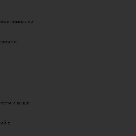
йтах компании
 своими
ности и выше
ий с