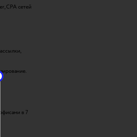
er, CPA сетей
ассылки,
зирование.
офисами в 7