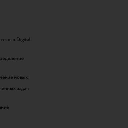
тов в Digital
пределение
ючение новых;
лненных задач
ание