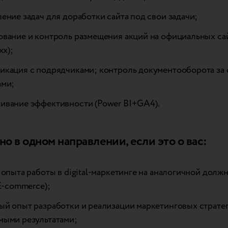
ение задач для доработки сайта под свои задачи;
ование и контроль размещения акций на официальных са
xx);
икация с подрядчиками; контроль документооборота за
ами;
ивание эффективности (Power BI+GA4).
но в одном направлении, если это о вас:
 опыта работы в digital-маркетинге на аналогичной долж
/E-commerce);
й опыт разработки и реализации маркетинговых стратег
мыми результатами;