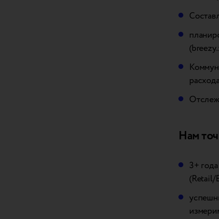
Составл
планир
(breezy.
Коммун
расход
Отслеж
Нам точ
3+ года
(Retail
успешны
измери