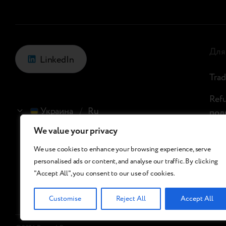
Для
LinkedIn
Trad
Ref
Украина
/
Ru
пол
We value your privacy
Про
We use cookies to enhance your browsing experience, serve
Рит
personalised ads or content, and analyse our traffic. By clicking
"Accept All", you consent to our use of cookies.
Customise
Reject All
Accept All