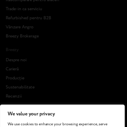
Trade-in ca serviciu
Refurbished pentru B2B
Vânzare Angro
Breezy Brokerage
Breezy
Despre noi
Carieră
Producție
Sustenabilitate
Recenzii
Blog posts
We value your privacy
Cases
We use cookies to enhance your browsing experience, serve