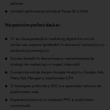
aplicare
Urmăriți performanța utilizând Power BI și GA4
Ne potrivim perfect dacă ai:
3+ ani de experiență în marketing digital într-un rol
similar sau superior (preferabil în domeniul comerțului cu
amănuntul/comerțului)
Succes dovedit în dezvoltarea și implementarea de
strategii de marketing cu impact măsurabil
Cunoștințe solide despre Google Analytics, Google Ads,
Meta Ads Manager și platformele CPA
O înțelegere profundă a SEO și a aspectelor tehnice ale
platformelor web
Experiență practică cu campanii PPC și publicitate
contextuală