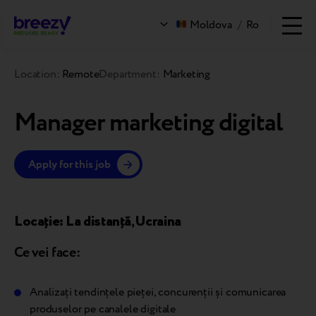
Moldova
/
Ro
Location:
Remote
Department:
Marketing
Manager marketing digital
Apply for this job
Locație: La distanță
,
Ucraina
Ce vei face:
Analizați tendințele pieței, concurenții și comunicarea
produselor pe canalele digitale