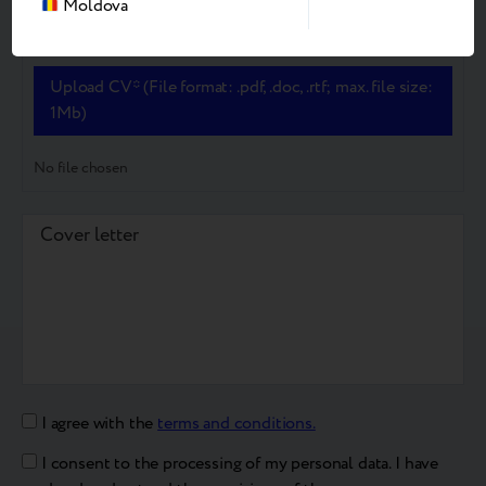
Moldova
Upload CV* (File format: .pdf, .doc, .rtf; max. file size:
1Mb)
No file chosen
I agree with the
terms and conditions.
I consent to the processing of my personal data. I have