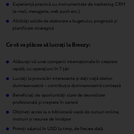
Experiență practică cu instrumentele de marketing CRM
(e-mail, mesagerie, web push etc.)
Abilități solide de elaborare a bugetului, prognoză și
planificare strategică
Ce vă va plăcea să lucrați la Breezy:
Alăturați-vă unei companii internaționale în creștere
rapidă, cu operațiuni în 7 țări
Lucrați la provocări interesante și dați viață ideilor
dumneavoastră – contribuția dumneavoastră contează
Beneficiați de oportunități clare de dezvoltare
profesională și creștere în carieră
Obțineți acces la o bibliotecă vastă de cursuri online,
instruiri și resurse de învățare
Primiți salariul în USD la timp, de fiecare dată