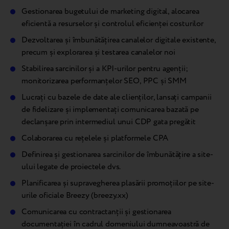
Gestionarea bugetului de marketing digital, alocarea
eficientă a resurselor și controlul eficienței costurilor
Dezvoltarea și îmbunătățirea canalelor digitale existente,
precum și explorarea și testarea canalelor noi
Stabilirea sarcinilor și a KPI-urilor pentru agenții;
monitorizarea performanțelor SEO, PPC și SMM
Lucrați cu bazele de date ale clienților, lansați campanii
de fidelizare și implementați comunicarea bazată pe
declanșare prin intermediul unui CDP gata pregătit
Colaborarea cu rețelele și platformele CPA
Definirea și gestionarea sarcinilor de îmbunătățire a site-
ului legate de proiectele dvs.
Planificarea și supravegherea plasării promoțiilor pe site-
urile oficiale Breezy (breezy.xx)
Comunicarea cu contractanții și gestionarea
documentației în cadrul domeniului dumneavoastră de