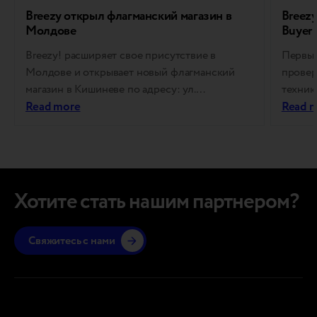
Breezy открыл флагманский магазин в
Breezy
Молдове
Buyer
Breezy! расширяет свое присутствие в
Первые
Молдове и открывает новый флагманский
провер
магазин в Кишиневе по адресу: ул.
техник
Константина Тэнасе, 9. Новый магазин стал
Read more
рассчи
Read 
еще одним шагом в развитии омниканальной
послед
стратегии и рынка восстановленной техники.
присут
Идеальное место для покупки б/у гаджетов в
циркул
Молдове Для рынка подержанной техники
инстру
вопрос доверия к продукту все еще стоит
которы
Хотите стать нашим партнером?
очень остро. Физический…
формир
модели
Свяжитесь с нами