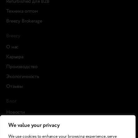
Refurbished для B2B
Техника оптом
Breezy Brokerage
Breezy
О нас
Карьера
Производство
Экологичность
Отзывы
Блог
Новости
Кейсы
We value your privacy
Статьи
We use cookies to enhance your browsing experience, serve